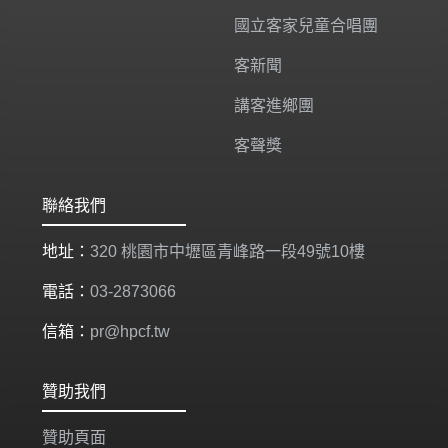
國立客家兒童合唱團
客新聞
講客進鄉團
客聲獎
聯絡我們
地址：
320 桃園市中壢區青峰路一段49號10樓
電話：
03-2873066
信箱：
pr@hpcf.tw
贊助我們
贊助頁面