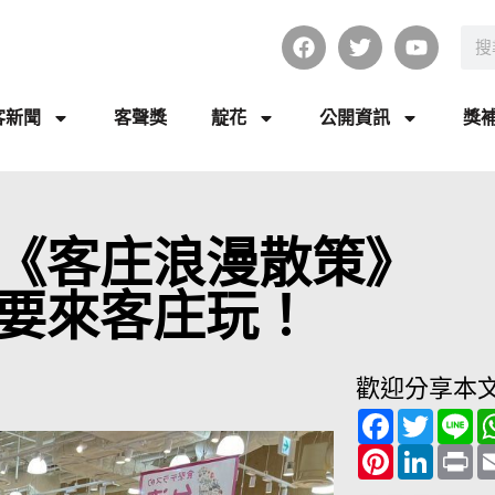
客新聞
客聲獎
靛花
公開資訊
獎
傳《客庄浪漫散策》
要來客庄玩！
歡迎分享本
F
T
L
a
w
i
c
P
i
L
n
P
e
i
t
i
e
r
b
n
t
n
i