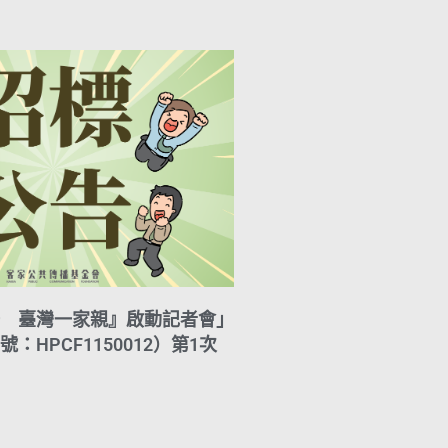
A
i
r
y
p
l
a
L
p
m
i
n
k
 臺灣一家親』啟動記者會」
：HPCF1150012）第1次