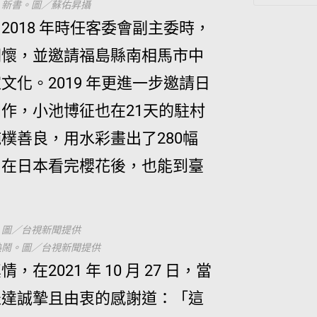
》新書。圖／蘇佑昇攝
018 年時任客委會副主委時，
關懷，並邀請福島縣南相馬市中
化。2019 年更進一步邀請日
創作，小池博征也在21天的駐村
樸善良，用水彩畫出了280幅
，在日本看完櫻花後，也能到臺
。圖／台視新聞提供
熱鬧。圖／台視新聞提供
021 年 10 月 27 日，當
表達誠摯且由衷的感謝道：「這