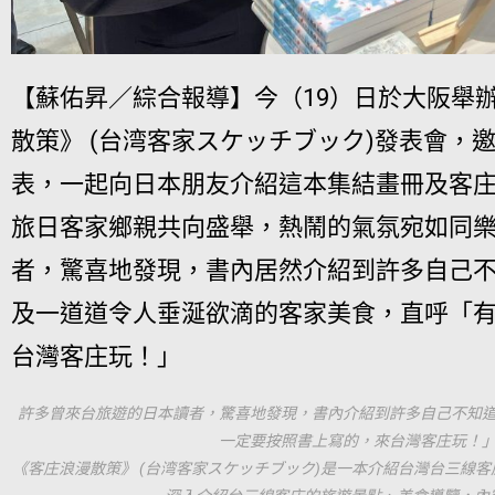
【蘇佑昇／綜合報導】今（19）日於大阪舉
散策》 (台湾客家スケッチブック)發表會，
表，一起向日本朋友介紹這本集結畫冊及客
旅日客家鄉親共向盛舉，熱鬧的氣氛宛如同
者，驚喜地發現，書內居然介紹到許多自己
及一道道令人垂涎欲滴的客家美食，直呼「
台灣客庄玩！」
許多曾來台旅遊的日本讀者，驚喜地發現，書內介紹到許多自己不知
一定要按照書上寫的，來台灣客庄玩！
《客庄浪漫散策》 (台湾客家スケッチブック)是一本介紹台灣台三線客