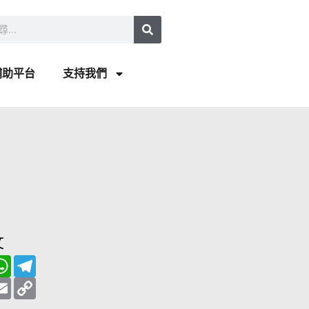
補助平台
支持我們
文
W
T
h
e
a
E
l
C
t
m
e
o
s
a
g
p