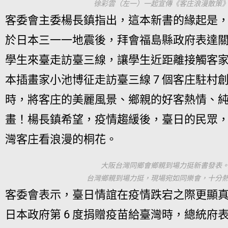
徐彩雲（左一）一起宣傳《客庄浪漫散策
客委會主委楊長鎮指出，這本新書的緣起是，2
於日本三一一地震後，拜會福島縣政府表達
學生來臺走訪臺三線，讓學生近距離接觸客家文
本插畫家小池博征走訪臺三線 7 個客庄駐村
時，將客庄的美麗風景、鄉親的好客熱情、純
畫！楊長鎮希望，疫情趨緩後，臺日的民眾
灣客庄看浪漫的桐花。
大阪台灣同鄉會鄉親到場力挺新書發表
台灣鄉親到場力挺，現場宛如同樂會，十分
客委會表示，臺日情誼在疫情跌宕之際更顯真情，在2
日本政府第 6 度捐贈疫苗給臺灣時，總統府