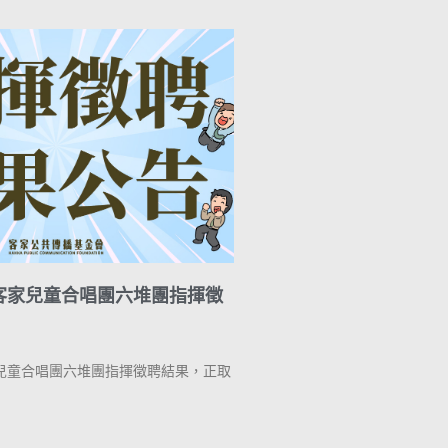
客家兒童合唱團六堆團指揮徵
兒童合唱團六堆團指揮徵聘結果，正取