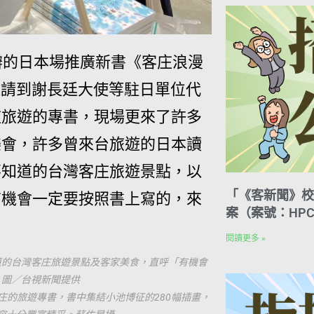
辦的日本場推廣新書《客庄浪漫
邀請到謝長廷大使等駐日單位代
庄旅遊的專書，現場更來了許多
樂會，許多曾來台旅遊的日本讀
不知道的台灣客庄旅遊景點，以
「《客新聞》校
有機會一定要按照書上寫的，來
案（案號：HPC
閱讀更多 »
道的台灣客庄旅遊景點及客家美食，直呼「有機會
」圖／台視新聞提供
庄的旅遊專書，書中集結小池博征的280幅插畫，