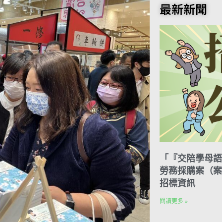
o
t
e
k
n
最新新聞
o
e
r
e
t
k
r
d
e
I
s
n
t
「『交陪學母語
勞務採購案（案號
招標資訊
閱讀更多 »