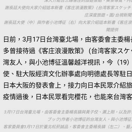
深入介紹台三線客庄的旅遊景點、美食導覽，內
謝長廷大使向大家介紹這本新書《客庄浪漫散策》 (台湾客家スケッチ
庄深度旅遊。圖/台視新聞
謝長廷大使（中）與作者小池博征（右）向大家介紹這本新書《客庄浪漫
聞提供
日前，3月17日台灣臺北場，由客委會主委
多曾接待過《客庄浪漫散策》 (台湾客家スケ
灣友人，與小池博征溫馨越洋視訊，今（19
使、駐大阪經濟文化辦事處向明德處長等駐
日本大阪的發表會上，接力向日本民眾介紹
疫情過後，日本民眾看完櫻花，也能來台灣
3月17日台灣臺北場，由客委會主委楊長鎮與黃子佼、瀨上剛，以及許
ブック)作者小池博征的台灣友人，與小池博
客家委員會3月17日於臺北松菸誠品，客委會主委楊長鎮（左二）、