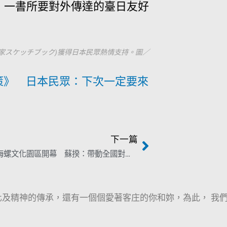
》一書所要對外傳達的臺日友好
家スケッチブック)獲得日本民眾熱情支持。圖／
策》 日本民眾：下次一定要來
下一篇
出席永安海螺文化園區開幕 蘇揆：帶動全國對各族群尊重及文化保存
及精神的傳承，還有一個個愛著客庄的你和妳，為此， 我