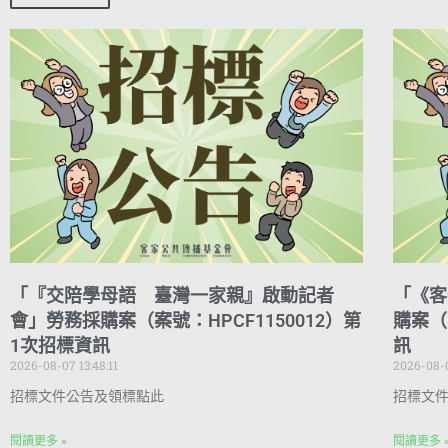
「『交陪學母語 臺灣一家親』啟動記者
「《客
會」勞務採購案（案號：HPCF1150012）第
購案（
1次招標資訊
訊
2026-08-07 13:48:11
2026-08-0
招標文件公告及領標點此
招標文
閱讀更多 »
閱讀更多 