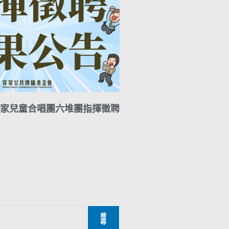
家兒童合唱團六堆團指揮徵聘
搜
尋