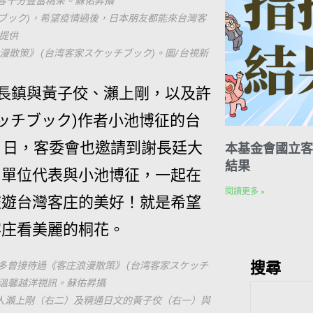
容十分豐富精采。蘇佑昇攝
ブック)，希望疫情過後，日本朋友都能來台灣客
提供
散策》 (台湾客家スケッチブック)。圖/台視新
楊長鎮與黃子佼、瀨上剛，以及許
ッチブック)作者小池博征的台
）日，客委會也邀請到謝長廷大
本基金會國立客
結果
日單位代表與小池博征，一起在
閱讀更多 »
旅遊台灣客庄的美好！就是希望
客庄看美麗的桐花。
搜尋
多曾接待過《客庄浪漫散策》 (台湾客家スケッチ
征溫馨越洋視訊。蘇佑昇攝
藝人瀨上剛（右二）及精通日文的黃子佼（右一）與