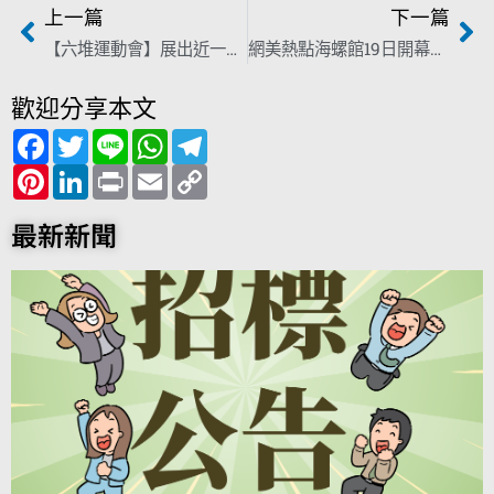
上一篇
下一篇
【六堆運動會】展出近一甲子珍貴影像文物 首次曝光「總錦標金盃」
網美熱點海螺館19日開幕 絕美空拍帶你搶先看
歡迎分享本文
F
T
L
W
T
a
w
i
h
e
c
P
i
L
n
P
a
E
l
C
e
i
t
i
e
r
t
m
e
o
b
n
t
n
i
s
a
g
p
o
t
e
k
n
A
i
r
y
最新新聞
o
e
r
e
t
p
l
a
L
k
r
d
p
m
i
e
I
n
s
n
k
t