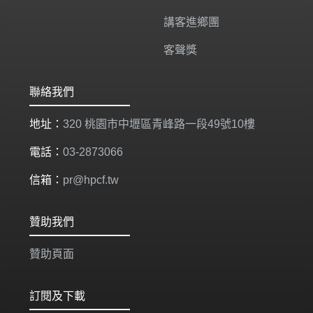
講客進鄉團
客聲獎
聯絡我們
地址：
320 桃園市中壢區青峰路一段49號10樓
電話：
03-2873066
信箱：
pr@hpcf.tw
贊助我們
贊助頁面
訂閱及下載