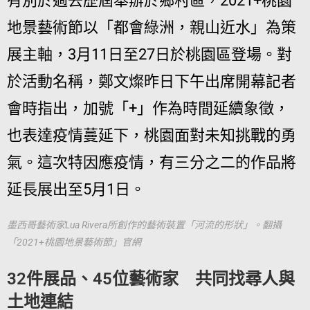
有別於過去歷屆舉辦於鄉村區，2021+桃園
地景藝術節以「都會綠洲，親山近水」為策
展主軸，3月11日至27日於桃園區登場。對
於活動名稱，鄭文燦昨日下午出席開幕記者
會時指出，加號「+」作為時間延續象徵，
也表達疫情蔓延下，桃園面對未知挑戰的勇
氣。這次特因應疫情，有三分之二的作品將
延長展出至5月1日。
墨西哥藝術家Lua Rivera所創作的藝術裝置「河流的形狀」。翻攝
「2021+桃園地景藝術節」官網
32件展品、45位藝術家 共同找尋人與
土地連結