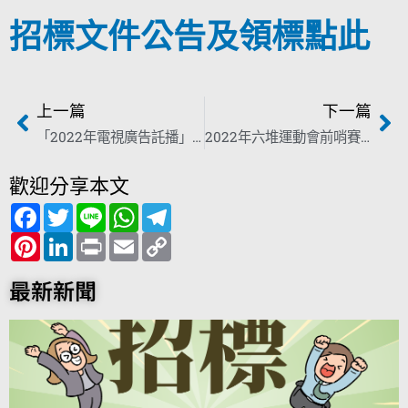
招標文件公告及領標點此
上一篇
下一篇
「2022年電視廣告託播」勞務採購案（案號：HPCF1110004）公告
2022年六堆運動會前哨賽事 勇士馬拉松、登真戰士 活力開跑！
歡迎分享本文
F
T
L
W
T
a
w
i
h
e
c
P
i
L
n
P
a
E
l
C
e
i
t
i
e
r
t
m
e
o
b
n
t
n
i
s
a
g
p
o
t
e
k
n
A
i
r
y
最新新聞
o
e
r
e
t
p
l
a
L
k
r
d
p
m
i
e
I
n
s
n
k
t