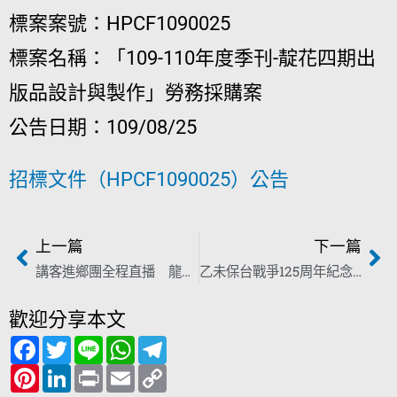
標案案號：HPCF1090025
標案名稱：「109-110年度季刊-靛花四期出
版品設計與製作」勞務採購案
公告日期：109/08/25
招標文件（HPCF1090025）公告
上一篇
下一篇
講客進鄉團全程直播 龍瑛宗文學館開館 楊長鎮盼更多人認識亻厓等个故事
乙未保台戰爭125周年紀念 八卦山歷史現場追思先烈
歡迎分享本文
F
T
L
W
T
a
w
i
h
e
c
P
i
L
n
P
a
E
l
C
e
i
t
i
e
r
t
m
e
o