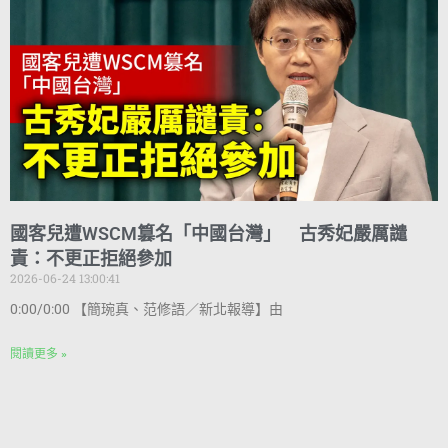
國客兒遭WSCM篡名「中國台灣」 古秀妃嚴厲譴
責：不更正拒絕參加
2026-06-24 13:00:41
0:00/0:00 【簡琬真、范修語／新北報導】由
閱讀更多 »