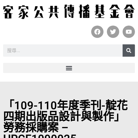
「109-110年度季刊-靛花
四期出版品設計與製作」
勞務採購案 –