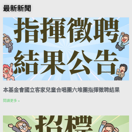
b
n
t
n
i
s
a
g
p
o
t
e
k
n
A
i
r
y
最新新聞
o
e
r
e
t
p
l
a
L
k
r
d
p
m
i
e
I
n
s
n
k
t
本基金會國立客家兒童合唱團六堆團指揮徵聘結果
閱讀更多 »