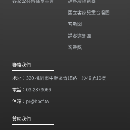
客家公共傳播基金會
講客廣播電臺
國立客家兒童合唱團
客新聞
講客進鄉團
客聲獎
聯絡我們
地址：
320 桃園市中壢區青峰路一段49號10樓
電話：
03-2873066
信箱：
pr@hpcf.tw
贊助我們