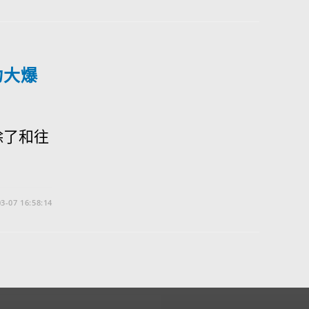
力大爆
除了和往
3-07 16:58:14