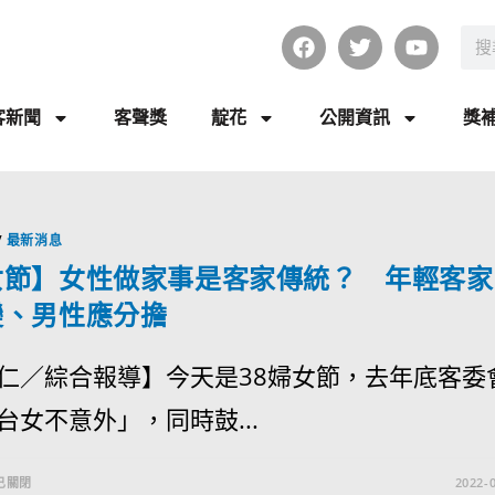
客新聞
客聲獎
靛花
公開資訊
獎
/
最新消息
女節】女性做家事是客家傳統？ 年輕客家
變、男性應分擔
仁／綜合報導】今天是38婦女節，去年底客委
台女不意外」，同時鼓...
已關閉
2022-0