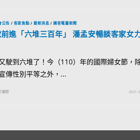
會公告
/
客家焦點
/
最新消息
/
講客電臺新聞
號前進「六堆三百年」 潘孟安暢談客家女
又駛到六堆了！今（110）年的國際婦女節，
宣傳性別平等之外，...
已關閉
2021-0