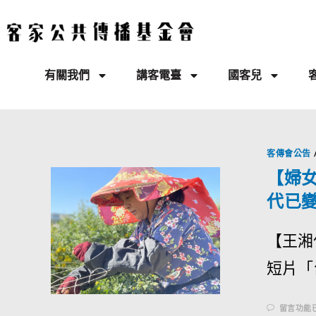
有關我們
講客電臺
國客兒
客傳會公告
【婦
代已
【王湘
短片「
留言功能