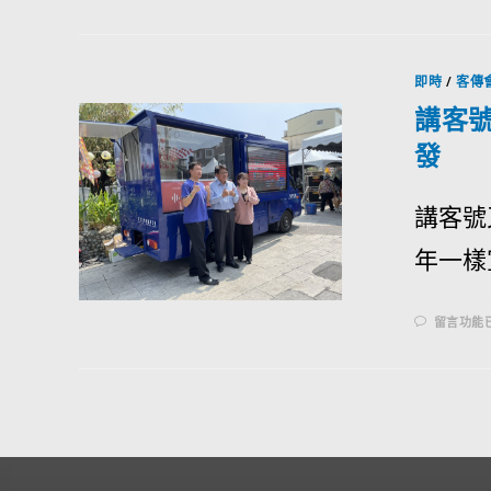
即時
/
客傳
講客
發
講客號
年一樣
留言功能