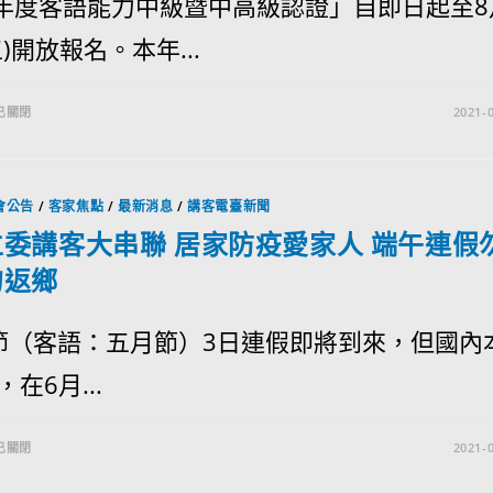
0年度客語能力中級暨中高級認證」自即日起至8
)開放報名。本年...
已關閉
2021-0
會公告
/
客家焦點
/
最新消息
/
講客電臺新聞
委講客大串聯 居家防疫愛家人 端午連假
勿返鄉
（客語：五月節）3日連假即將到來，但國內
在6月...
已關閉
2021-0