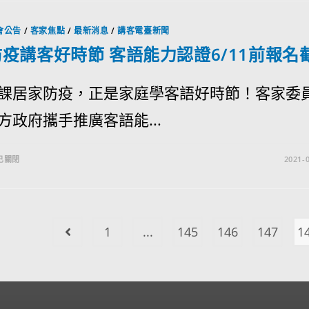
會公告
/
客家焦點
/
最新消息
/
講客電臺新聞
疫講客好時節 客語能力認證6/11前報名
課居家防疫，正是家庭學客語好時節！客家委
方政府攜手推廣客語能...
已關閉
2021-0
1
...
145
146
147
1