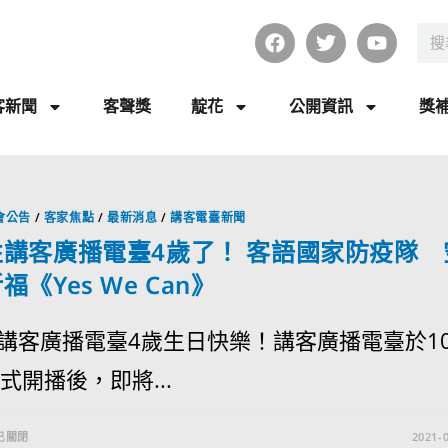
客新聞
客聲獎
靛花
公開資訊
獎
會公告
/
客家焦點
/
最新消息
/
講客電臺新聞
性講客廣播電臺4歲了！ 客語國家防疫隊 
福《Yes We Can》
講客廣播電臺4歲生日快樂！講客廣播電臺於10
式開播後，即將...
已關閉
2021-0