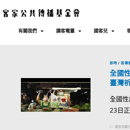
有關我們
講客電臺
國客兒
即時
/
客傳
全國
臺灣祈
全國性
23日正
留言功能