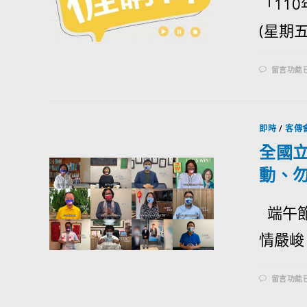
「11
(星期五
留言功能
即時
/
客傳
全國立
動、
端午節
情嚴峻，
留言功能