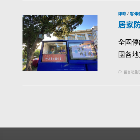
即時
/
客傳
居家防
全國停
國各地
留言功能