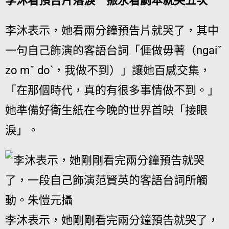
李沐看預告片落淚 振永看劇本就哭五次
李沐表示，她看兩分鐘預告片就哭了，其中
一句自己飾演的客語台詞「𠊎做毋著（ngaiˇ
zo mˇ doˋ，我做不到）」讓她百感交集，
「在那個時代，真的有很多事情做不到。」
她準備好衛生紙在今晚的世界首映「接眼
淚」。
李沐表示，她剛剛看完兩分鐘預告就哭了，