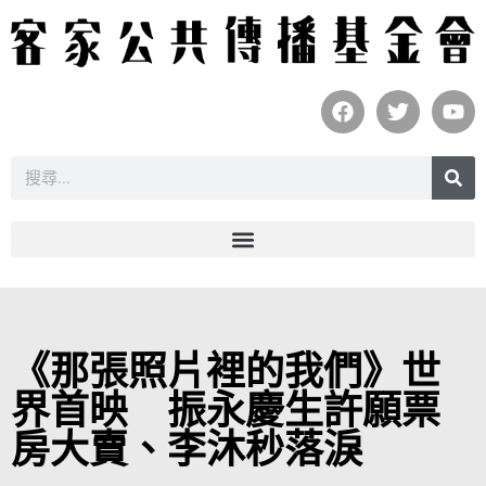
《那張照片裡的我們》世
界首映 振永慶生許願票
房大賣、李沐秒落淚