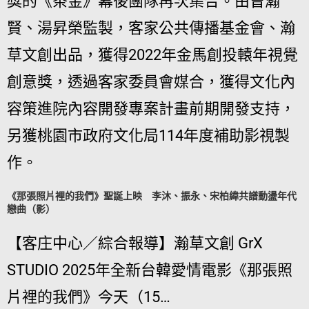
獎的《茶金》幕後團隊再次集合。由曾瀚
賢、湯昇榮監製，客家公共傳播基金會、瀚
草文創出品，獲得2022年金馬創投轅年視覺
創意獎，透過客家委員會媒合，獲得文化內
容策進院內容開發專案計畫前期開發支持，
另獲桃園市政府文化局114年度補助影視製
作。
《那張照片裡的我們》聖誕上映 李沐、振永、宋柏緯共譜動盪年代
戀曲（影）
【客庄中心／綜合報導】瀚草文創 GrX
STUDIO 2025年全新台韓愛情電影《那張照
片裡的我們》今天（15…