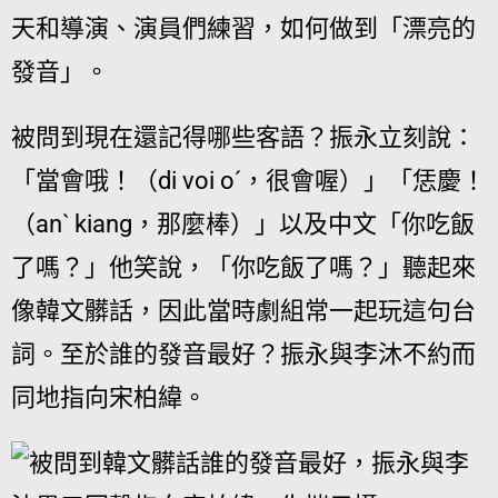
天和導演、演員們練習，如何做到「漂亮的
發音」。
被問到現在還記得哪些客語？振永立刻說：
「當會哦！（di voi oˊ，很會喔）」「恁慶！
（anˋ kiang，那麼棒）」以及中文「你吃飯
了嗎？」他笑說，「你吃飯了嗎？」聽起來
像韓文髒話，因此當時劇組常一起玩這句台
詞。至於誰的發音最好？振永與李沐不約而
同地指向宋柏緯。