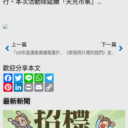
行。本次活動除延續「天光市集」…
上一篇
下一篇
「115年度講客廣播電臺於臺北都會區域節目錄製」勞務採購案招標資訊公告
《那張照片裡的我們》金馬首映奪第二名 李沐苦學客語、宋柏緯誇振永「帥到讓人錯亂」
歡迎分享本文
F
T
L
W
T
a
w
i
h
e
c
P
i
L
n
P
a
E
l
C
e
i
t
i
e
r
t
m
e
o
b
n
t
n
i
s
a
g
p
o
t
e
k
n
A
i
r
y
最新新聞
o
e
r
e
t
p
l
a
L
k
r
d
p
m
i
e
I
n
s
n
k
t