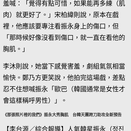
羞喊：「覺得有點可惜，如果能再多練（肌
肉）就更好了。」宋柏緯則說，原本在戲
裡，他應該要專注看振永身上的傷口，但
「那時候好像沒看到傷口，就一直在看他的
胸肌。」
李沐則說，她當下感覺害羞，劇組氣氛相當
愉快。鄭乃方更笑說，他拍完這場戲，差點
忍不住想喊振永「歐巴（韓國通常是女性才
會這樣稱呼男性）」。
《那張照片裡的我們》振永大秀胸肌 台韓天團跨刀助攻全新預告
【李台源／綜合報導】人氣韓星振永（정진