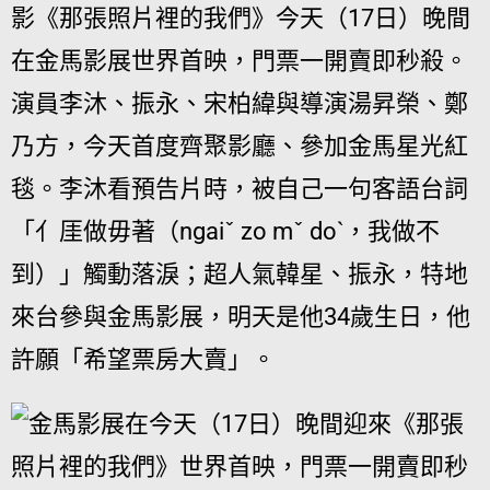
影《那張照片裡的我們》今天（17日）晚間
在金馬影展世界首映，門票一開賣即秒殺。
演員李沐、振永、宋柏緯與導演湯昇榮、鄭
乃方，今天首度齊聚影廳、參加金馬星光紅
毯。李沐看預告片時，被自己一句客語台詞
「亻厓做毋著（ngaiˇ zo mˇ doˋ，我做不
到）」觸動落淚；超人氣韓星、振永，特地
來台參與金馬影展，明天是他34歲生日，他
許願「希望票房大賣」。