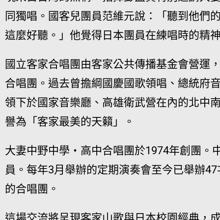
同獨唱。國客兒團員范維元說：「聽到他們
這麼好聽。」他覺得日本團員在練唱時的精
國立客家合唱團由客家公共傳播基金會營運
合唱團。過去曾擔綱國慶國歌領唱、總統府
領下於國家音樂廳、高雄衛武營在內的北中
譽為「客家最美的天籟」。
大妻中野中學・高中合唱團於1974年創團。
員。每年3月舉辦的定期演奏會至今已舉辦4
的合唱團。
這場交流將呈現客家山歌與日本校園經典，