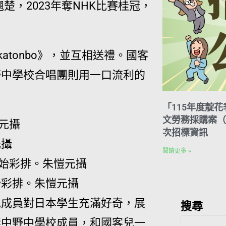
楚，2023年奪NHK比賽桂冠，
atonbo》，並互相送禮。國客
野中學校合唱團則用一口流利的
「115年度靛
文勞務採購案（案
次招標資訊
元攝
閱讀更多 »
始彩排。朱愷元攝
兒成員對日本學生充滿好奇，展
搜尋
妻中野中學校成員，和國客兒一