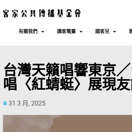
有關我們
講客電臺
國客兒
台灣天籟唱響東京／
唱〈紅蜻蜓〉展現友
31 3 月, 2025