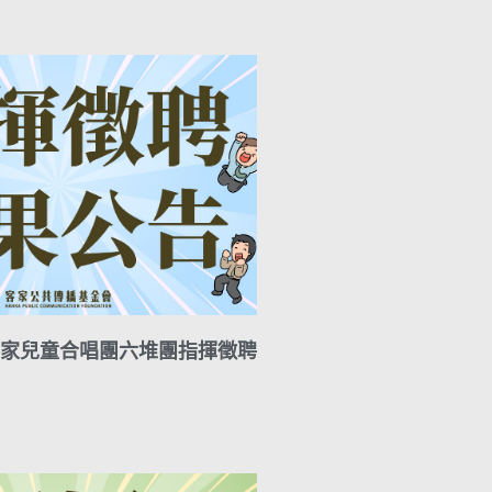
A
i
r
y
p
l
a
L
p
m
i
n
k
家兒童合唱團六堆團指揮徵聘