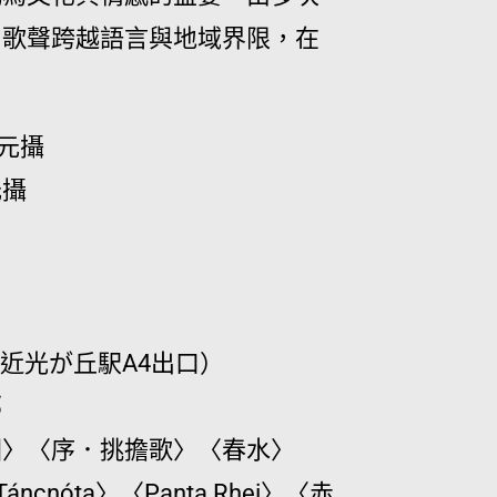
用歌聲跨越語言與地域界限，在
元攝
1，近光が丘駅A4出口）
部
圓〉〈序．挑擔歌〉〈春水〉
〉〈Táncnóta〉〈Panta Rhei〉〈赤