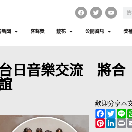
客新聞
客聲獎
靛花
公開資訊
獎
台日音樂交流 將合
誼
歡迎分享本
F
T
L
a
w
i
c
P
i
L
n
P
e
i
t
i
e
r
b
n
t
n
i