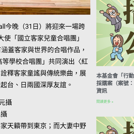
ll今晚（31日）將迎來一場跨
大使「國立客家兒童合唱團」
首涵蓋客家與世界的合唱作品，
高等學校合唱團」共同演出〈紅
，詮釋客家童謠與傳統樂曲，展
本基金會「行動
採購案（案號：H
牽起台、日兩國深厚友誼。
資訊
閱讀更多 »
元攝
客家天籟帶到東京；而大妻中野