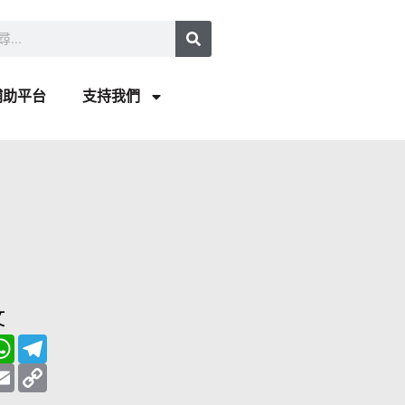
補助平台
支持我們
文
W
T
h
e
a
E
l
C
t
m
e
o
s
a
g
p