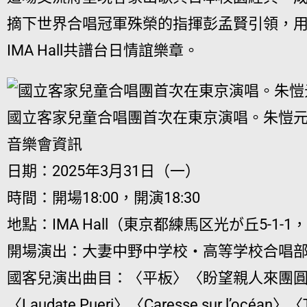
摘下世界合唱冠軍殊榮的指揮彭孟賢引領，
IMA Hall共譜台日情誼樂章。
國立客家兒童合唱團首次在東京演唱。朱愷
音樂會資訊
日期：2025年3月31日（一）
時間：開場18:00，開演18:30
地點：IMA Hall（東京都練馬区光が丘5-1-
開場演出：大妻中野中学校・高等学校合唱
國客兒演出曲目：〈平板〉〈盼望親人來團
〈Laudate Pueri〉〈Caresse sur l’océan