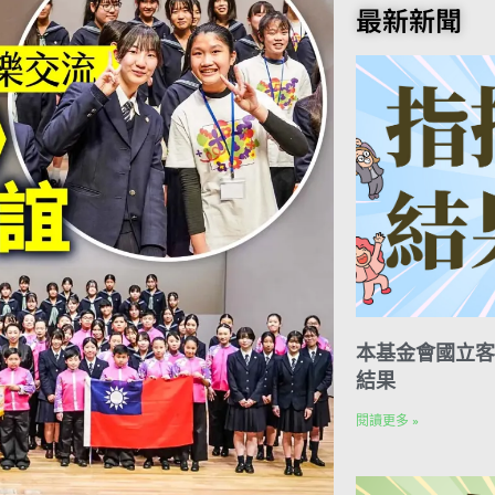
o
t
e
k
n
最新新聞
o
e
r
e
t
k
r
d
e
I
s
n
t
本基金會國立客
結果
閱讀更多 »