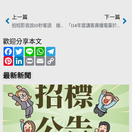
上一篇
下一篇
拍短影音說10秒客語 搶《HA！Cut人氣獎》賺1萬5千元獎金
「114年度講客廣播電臺於臺北都會區域節目錄製」勞務採購案（案號：HPCF1130029）第1次招標資訊
歡迎分享本文
F
T
L
W
T
a
w
i
h
e
c
P
i
L
n
P
a
E
l
C
e
i
t
i
e
r
t
m
e
o
b
n
t
n
i
s
a
g
p
o
t
e
k
n
A
i
r
y
最新新聞
o
e
r
e
t
p
l
a
L
k
r
d
p
m
i
e
I
n
s
n
k
t