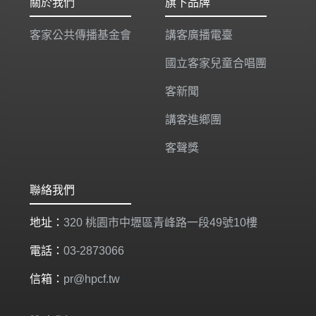
關於我們
旗下品牌
客家公共傳播基金會
講客廣播電臺
國立客家兒童合唱團
客新聞
講客進鄉團
客聲獎
聯絡我們
地址：
320 桃園市中壢區青峰路一段49號10樓
電話：
03-2873066
信箱：
pr@hpcf.tw