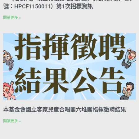
號：HPCF1150011）第1次招標資訊
閱讀更多 »
本基金會國立客家兒童合唱團六堆團指揮徵聘結果
閱讀更多 »