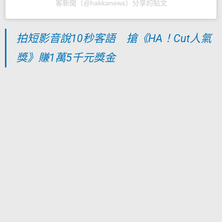
客新聞（@hakkanews）分享的貼文
拍短影音說10秒客語 搶《HA！Cut人氣
獎》賺1萬5千元獎金