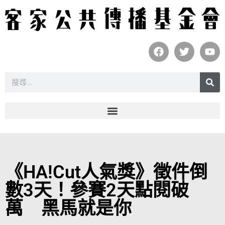
《HA!Cut人氣獎》徵件倒
數3天！參賽2天點閱破
萬 黑馬就是你