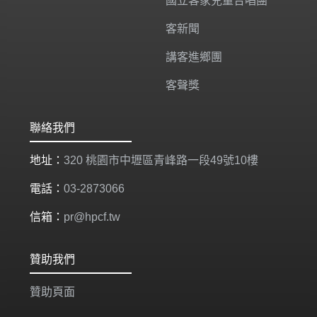
國立客家兒童合唱團
客新聞
講客進鄉團
客聲獎
聯絡我們
地址：
320 桃園市中壢區青峰路一段49號10樓
電話：
03-2873066
信箱：
pr@hpcf.tw
贊助我們
贊助頁面