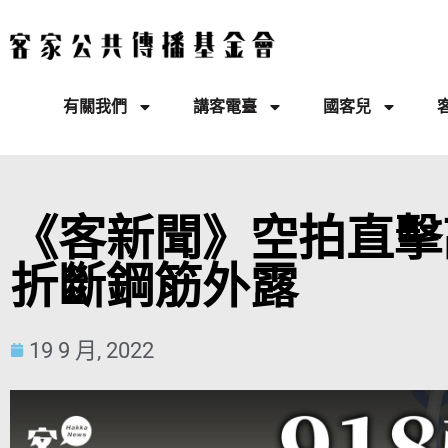
有關我們
講客電臺
國客兒
《客新聞》空拍直擊
折斷鋼筋外露
19 9 月, 2022