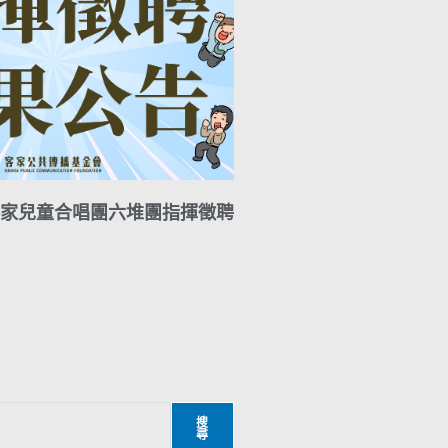
家兒童合唱團六堆團指揮徵聘
搜
尋