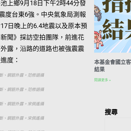
上鄉9月18日下午2時44分發
大震度台東6強。中央氣象局測報
7日晚上的6.4地震以及原本預
客新聞》採訪空拍團隊，前進花
筋外露，沿路的道路也被強震震
援進度：
本基金會國立客
結果
斷、鋼筋外露。范修語攝
閱讀更多 »
斷、鋼筋外露。范修語攝
斷、鋼筋外露。宋佩遙攝
搜尋
斷、鋼筋外露。宋佩遙攝