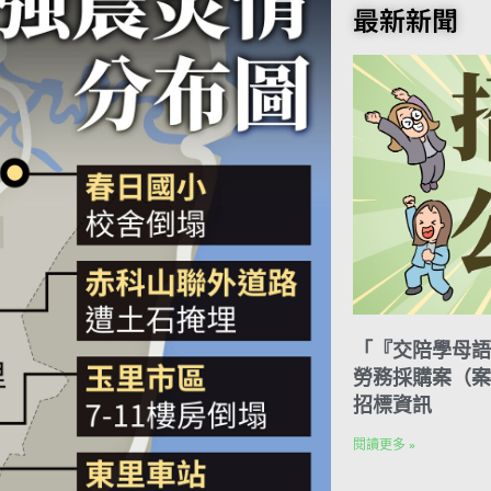
o
t
e
k
n
最新新聞
o
e
r
e
t
k
r
d
e
I
s
n
t
「『交陪學母語
勞務採購案（案號
招標資訊
閱讀更多 »