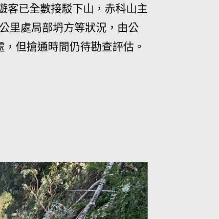
名遊客已全數接駁下山，赤科山主
10公里處局部坍方等狀況，由公
里處，但搶通時間仍待勘查評估。