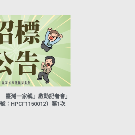
A
i
r
y
p
l
a
L
p
m
i
n
k
 臺灣一家親』啟動記者會」
：HPCF1150012）第1次