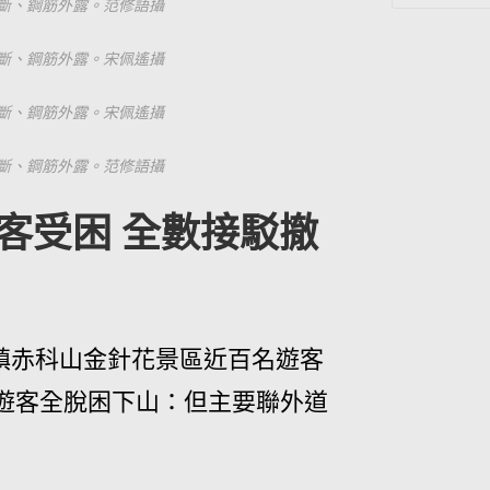
斷、鋼筋外露。范修語攝
斷、鋼筋外露。宋佩遙攝
斷、鋼筋外露。宋佩遙攝
斷、鋼筋外露。范修語攝
客受困 全數接駁撤
里鎮赤科山金針花景區近百名遊客
遊客全脫困下山：但主要聯外道