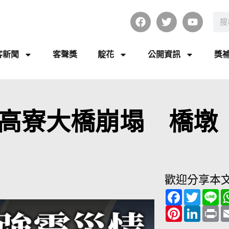
客新聞
客聲獎
靛花
公開資訊
獎
高寮大橋崩塌 橋墩
歡迎分享本
F
T
L
a
w
i
c
P
i
L
n
P
e
i
t
i
e
r
b
n
t
n
i