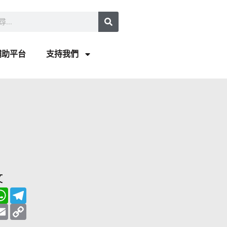
補助平台
支持我們
文
W
T
h
e
a
E
l
C
t
m
e
o
s
a
g
p