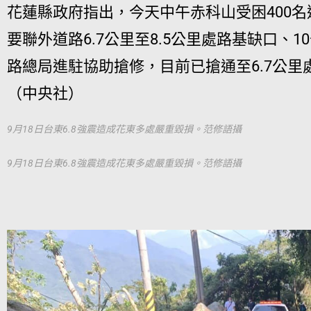
花蓮縣政府指出，今天中午赤科山受困400
要聯外道路6.7公里至8.5公里處路基缺口、
路總局進駐協助搶修，目前已搶通至6.7公
（中央社）
9月18日台東6.8強震造成花東多處嚴重毀損。范修語攝
9月18日台東6.8強震造成花東多處嚴重毀損。范修語攝