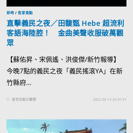
即時
/
客家焦點
直擊義民之夜／田馥甄 Hebe 超流利
客語海陸腔！ 金曲美聲收服破萬觀
眾
【蘇佑昇、宋佩遙、洪俊傑/新竹報導】
今晚7點的義民之夜「義民搖滾YA」在新
竹縣府...
留言功能已關閉
2022-08-13 23:01:31