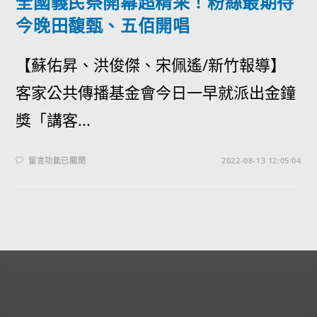
全國義民祭開幕超精采！粉絲最期待
今晚田馥甄、五佰開唱
【蘇佑昇、洪俊傑、宋佩遙/新竹報導】
客家公共傳播基金會今日一早就派出金鐘
獎「講客...
留言功能已關閉
2022-08-13 12:05:04