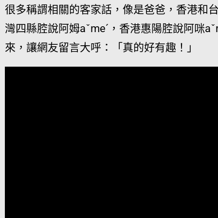
很多稱謂相關的客家話，像是爸爸，香港和台灣
灣四縣腔說阿姆aˇmeˊ，香港惠陽腔說阿咪a
來，讓網友留言大呼：「真的好有趣！」