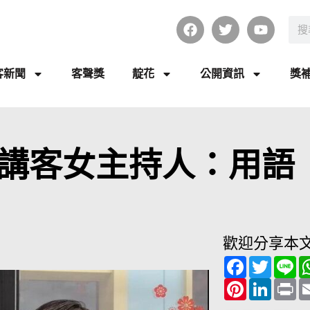
客新聞
客聲獎
靛花
公開資訊
獎
講客女主持人：用語
歡迎分享本
F
T
L
a
w
i
c
P
i
L
n
P
e
i
t
i
e
r
b
n
t
n
i