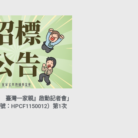
A
i
r
y
p
l
a
L
p
m
i
n
k
 臺灣一家親』啟動記者會」
：HPCF1150012）第1次