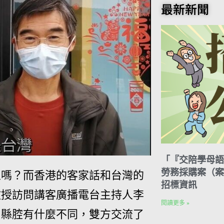
o
t
e
k
n
最新新聞
o
e
r
e
t
k
r
d
e
I
s
n
t
「『交陪學母語
勞務採購案（案號
人嗎？而香港的客家話和台灣的
招標資訊
教授訪問講客廣播電台主持人李
閱讀更多 »
四縣腔有什麼不同，雙方交流了