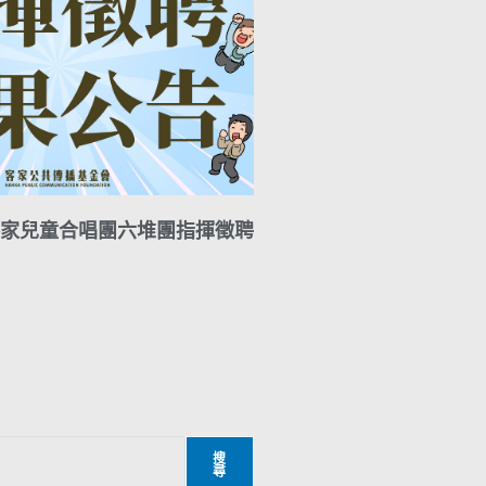
家兒童合唱團六堆團指揮徵聘
搜
尋