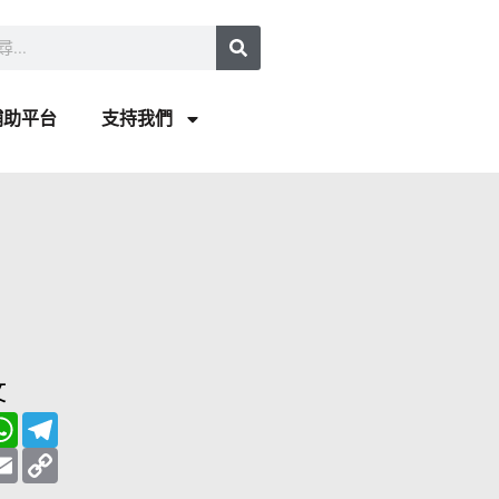
補助平台
支持我們
文
W
T
h
e
a
E
l
C
t
m
e
o
s
a
g
p