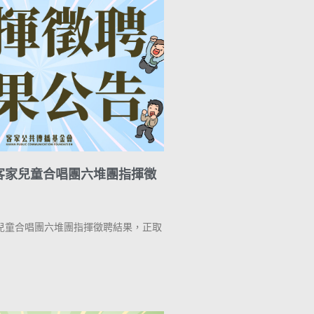
客家兒童合唱團六堆團指揮徵
兒童合唱團六堆團指揮徵聘結果，正取