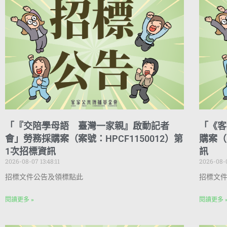
「『交陪學母語 臺灣一家親』啟動記者
「《客
會」勞務採購案（案號：HPCF1150012）第
購案（
1次招標資訊
訊
2026-08-07 13:48:11
2026-08-0
招標文件公告及領標點此
招標文
閱讀更多 »
閱讀更多 