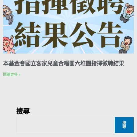
本基金會國立客家兒童合唱團六堆團指揮徵聘結果
閱讀更多 »
搜尋
搜
尋