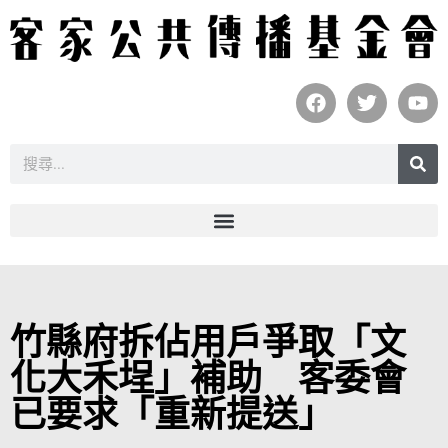
竹縣府拆佔用戶爭取「文
化大禾埕」補助 客委會
已要求「重新提送」