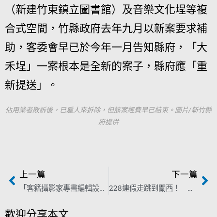
（新建竹東鎮立圖書館）及音樂文化埕等複
合式空間，竹縣政府去年九月以新案要求補
助，客委會早已於今年一月告知縣府，「大
禾埕」一案根本是全新的案子，縣府應「重
新提送」。
佔用業者敗訴後，已雇人來拆除，但該案經費早已結束。圖片/新竹縣
府提供
上一篇
下一篇
「客籍攝影家專書編輯設計製作」勞務採購案（案號：HPCF1110003）公告
228連假走跳到關西！ 客庄券讓你一秒變文青
歡迎分享本文