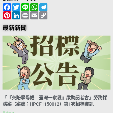
F
T
L
W
T
a
w
i
h
e
c
P
i
L
n
P
a
E
l
C
e
i
t
i
e
r
t
m
e
o
b
n
t
n
i
s
a
g
p
o
t
e
k
n
A
i
r
y
最新新聞
o
e
r
e
t
p
l
a
L
k
r
d
p
m
i
e
I
n
s
n
k
t
「『交陪學母語 臺灣一家親』啟動記者會」勞務採
購案（案號：HPCF1150012）第1次招標資訊