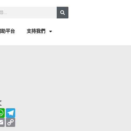
補助平台
支持我們
文
W
T
h
e
a
E
l
C
t
m
e
o
s
a
g
p