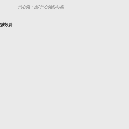
黃心健。圖/黃心健粉絲團
遊戲設計