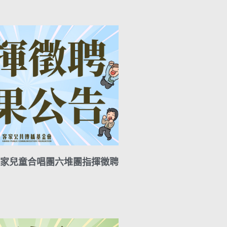
A
i
r
y
p
l
a
L
p
m
i
n
k
家兒童合唱團六堆團指揮徵聘