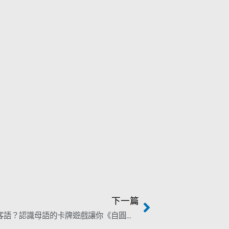
下一篇
玩桌遊學客語？認識母語的卡牌遊戲讓你《自圓奇說》