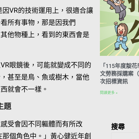
是因VR的技術運用上，很適合讓
去看所有事物，那是因我們
在其他物種上，看到的東西會是
VR眼鏡後，可能就變成不同的
「115年度靛
文勞務採購案（案
者，甚至是鳥、魚或樹木，當他
次招標資訊
東西就會不一樣。
閱讀更多 »
主題
靈感受會因不同軀體而有所改
搜尋
在那個角色中。」黃心健近年創