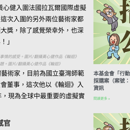
黃心健入圍法國拉瓦爾國際虛擬
，這次入圍的另外兩位藝術家都
項大獎，除了感覺榮幸外，也深
興！」
事情的感受。圖片/翻攝黃心健作品《輪迴》
題。圖片/翻攝黃心健作品《輪迴》
體藝術家，目前為國立臺灣師範
本基金會「行動
採購案（案號：H
金會董事，這次他以《輪迴》入
資訊
年，現為全球中最重要的虛擬實
閱讀更多 »
感官