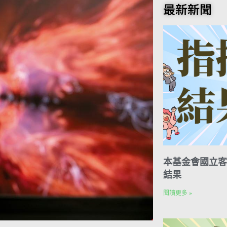
o
t
e
k
n
最新新聞
o
e
r
e
t
k
r
d
e
I
s
n
t
本基金會國立客
結果
閱讀更多 »