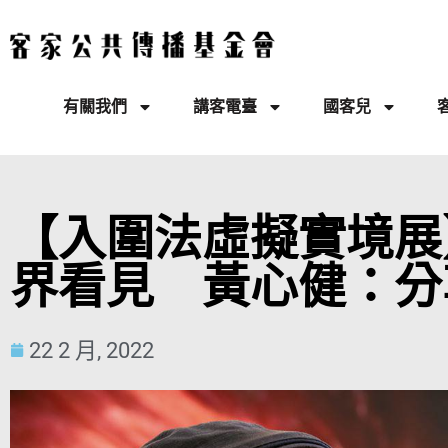
有關我們
講客電臺
國客兒
【入圍法虛擬實境展
界看見 黃心健：分
22 2 月, 2022