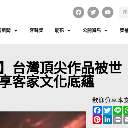
客新聞
客聲獎
靛花
公開資訊
獎
】台灣頂尖作品被世
享客家文化底蘊
歡迎分享本
F
T
L
a
w
i
c
P
i
L
n
P
e
i
t
i
e
r
b
n
t
n
i