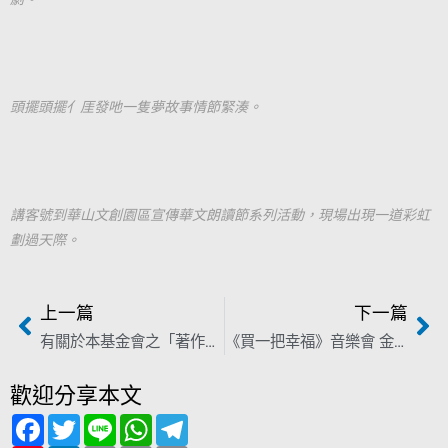
頭擺頭擺亻厓發吔一隻夢故事情節緊湊。
講客號到華山文創園區宣傳華文朗讀節系列活動，現場出現一道彩虹
劃過天際。
上一篇
下一篇
有關於本基金會之「著作權」及「著作人格權」契約內容改進－澄清新聞稿
《買一把幸福》音樂會 金曲歌手輪番演唱 重溫日常幸福
歡迎分享本文
F
T
L
W
T
a
w
i
h
e