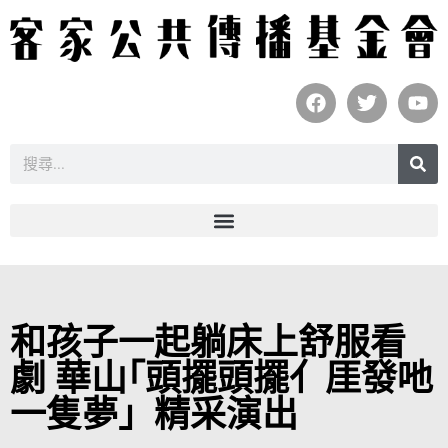
和孩子一起躺床上舒服看
劇 華山｢頭擺頭擺亻厓發吔
一隻夢」精采演出