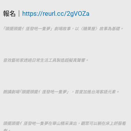
報名｜
https://reurl.cc/2gVOZa
｢頭擺頭擺亻厓發吔一隻夢」劇場故事，以〈糖果屋〉故事為基礎。
音效藝術家透過日常生活工具製造超擬真聲響。
朗讀劇場｢頭擺頭擺亻厓發吔一隻夢」，首度加進台灣客語元素。
頭擺頭擺亻厓發吔一隻夢在華山精采演出，觀眾可以躺在床上舒服看
劇。