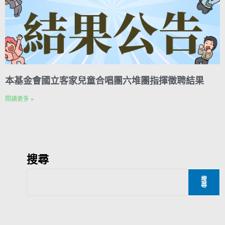
本基金會國立客家兒童合唱團六堆團指揮徵聘結果
閱讀更多 »
搜尋
搜
尋