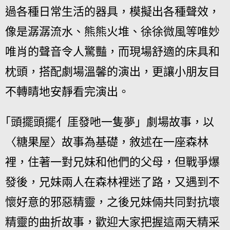
過各種日常生活的器具，模擬出各種聲效，
像是潺潺流水、熊熊火堆、徐徐微風等唯妙
唯肖的聲音令人驚豔，而現場舒適的床具和
枕頭，搭配劇場溫馨的演出，更讓小朋友目
不轉睛地安靜看完演出。
｢頭擺頭擺亻厓發吔一隻夢」劇場故事，以
〈糖果屋〉故事為基礎，敘述在一座森林
裡，住著一對兄妹和他們的父母，但戰爭爆
發後，兄妹兩人在森林裡迷了路，又遇到不
懷好意的邪惡精靈，之後兄妹倆共同對抗壞
精靈的曲折故事，歡迎大家把握這兩天精采