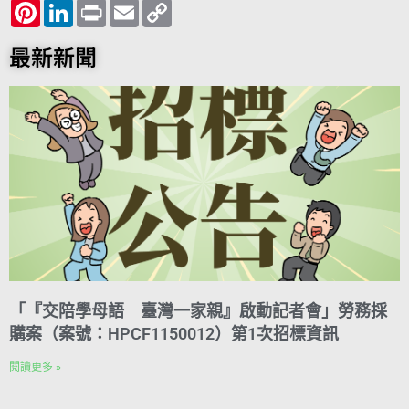
c
P
i
L
n
P
a
E
l
C
e
i
t
i
e
r
t
m
e
o
b
n
t
n
i
s
a
g
p
o
t
e
k
n
A
i
r
y
最新新聞
o
e
r
e
t
p
l
a
L
k
r
d
p
m
i
e
I
n
s
n
k
t
「『交陪學母語 臺灣一家親』啟動記者會」勞務採
購案（案號：HPCF1150012）第1次招標資訊
閱讀更多 »