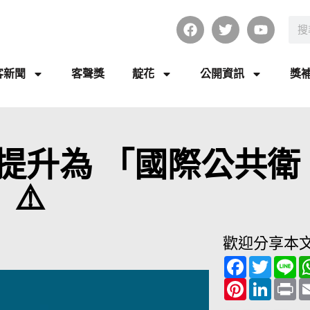
客新聞
客聲獎
靛花
公開資訊
獎
提升為 「國際公共衛
⚠️
歡迎分享本
F
T
L
a
w
i
c
P
i
L
n
P
e
i
t
i
e
r
b
n
t
n
i