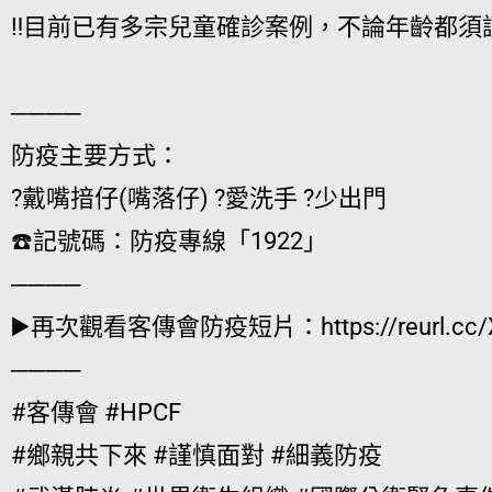
‼️目前已有多宗兒童確診案例，不論年齡都須
────
防疫主要方式：
?戴嘴揞仔(嘴落仔) ?愛洗手 ?少出門
☎️記號碼：防疫專線「1922」
────
▶️再次觀看客傳會防疫短片：https://reurl.cc/X
────
#客傳會 #HPCF
#鄉親共下來 #謹慎面對 #細義防疫