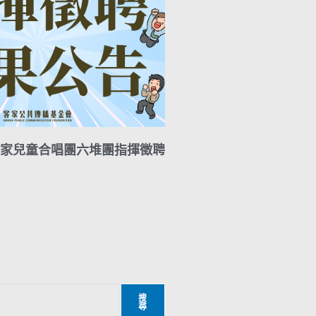
家兒童合唱團六堆團指揮徵聘
搜
尋