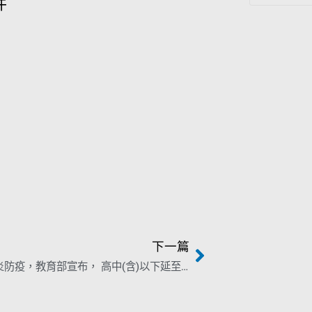
件
下一篇
⚠️武漢肺炎防疫，教育部宣布， 高中(含)以下延至2/25開學⚠️