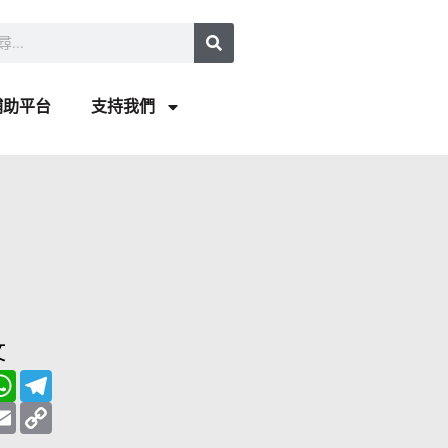
補助平台
支持我們
文
W
T
h
e
a
E
l
C
t
m
e
o
s
a
g
p