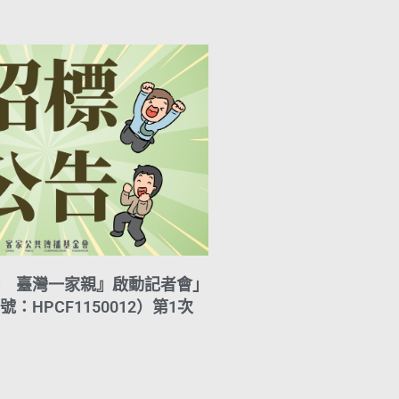
A
i
r
y
p
l
a
L
p
m
i
n
k
 臺灣一家親』啟動記者會」
：HPCF1150012）第1次