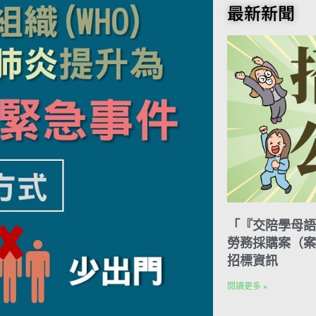
o
t
e
k
n
最新新聞
o
e
r
e
t
k
r
d
e
I
s
n
t
「『交陪學母語
勞務採購案（案號
招標資訊
閱讀更多 »