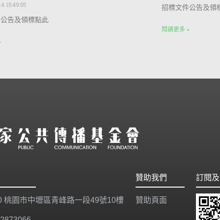
4 15:49:55
招標文件公告及領
件公告及領標點此
閱讀更多 »
»
贊助我們
訂閱及
20 桃園市中壢區青峰路一段49號10樓
贊助頁面
-2873066