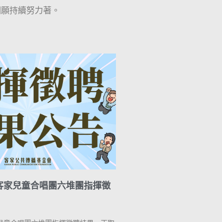
們願持續努力著。
客家兒童合唱團六堆團指揮徵