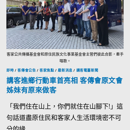
客家公共傳播基金會和原住民族文化事業基金會主管們彼此合影，牽手
唱歌。
即時
/
客傳會公告
/
客家焦點
/
最新消息
/
講客電臺新聞
講客進鄉行動車首亮相 客傳會原文會
姊妹有原來做客
「我們住在山上，你們就住在山腳下!」這
句話道盡原住民和客家人生活環境密不可
分的緣...