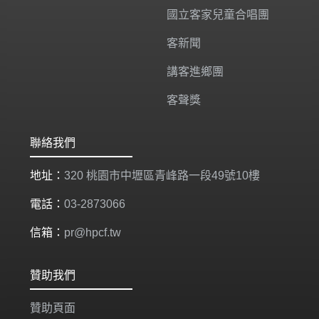
國立客家兒童合唱團
客新聞
講客進鄉團
客聲獎
聯絡我們
地址：
320 桃園市中壢區青峰路一段49號10樓
電話：
03-2873066
信箱：
pr@hpcf.tw
贊助我們
贊助頁面