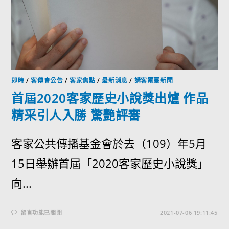
即時
/
客傳會公告
/
客家焦點
/
最新消息
/
講客電臺新聞
首屆2020客家歷史小說獎出爐 作品
精采引人入勝 驚艷評審
客家公共傳播基金會於去（109）年5月
15日舉辦首屆「2020客家歷史小說獎」
向...
留言功能已關閉
2021-07-06 19:11:45