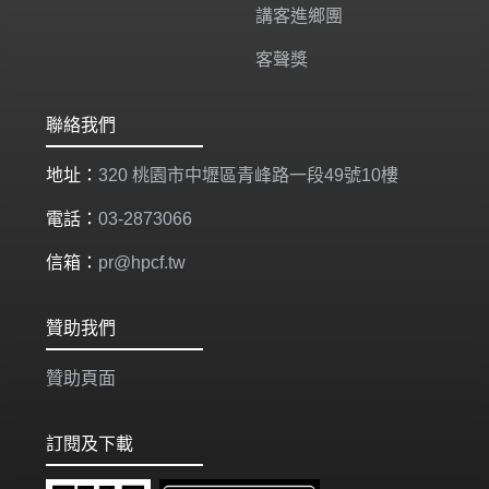
講客進鄉團
客聲獎
聯絡我們
地址：
320 桃園市中壢區青峰路一段49號10樓
電話：
03-2873066
信箱：
pr@hpcf.tw
贊助我們
贊助頁面
訂閱及下載