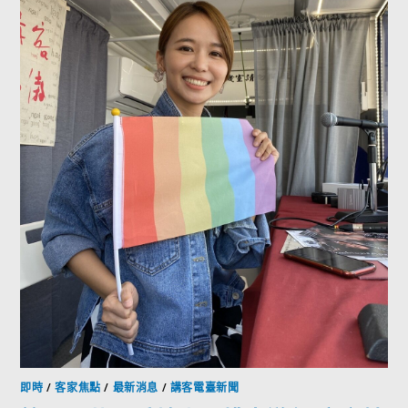
即時
/
客家焦點
/
最新消息
/
講客電臺新聞