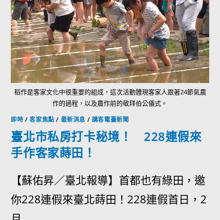
稻作是客家文化中很重要的組成，這次活動體現客家人跟著24節氣農
作的過程，以及農作前的敬拜伯公儀式。
即時
/
客家焦點
/
最新消息
/
講客電臺新聞
臺北市私房打卡秘境！ 228連假來
手作客家蒔田！
【蘇佑昇／臺北報導】首都也有綠田，邀
你228連假來臺北蒔田！228連假首日，2
月...