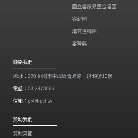
國立客家兒童合唱團
客新聞
講客進鄉團
客聲獎
聯絡我們
地址：
320 桃園市中壢區青峰路一段49號10樓
電話：
03-2873066
信箱：
pr@hpcf.tw
贊助我們
贊助頁面