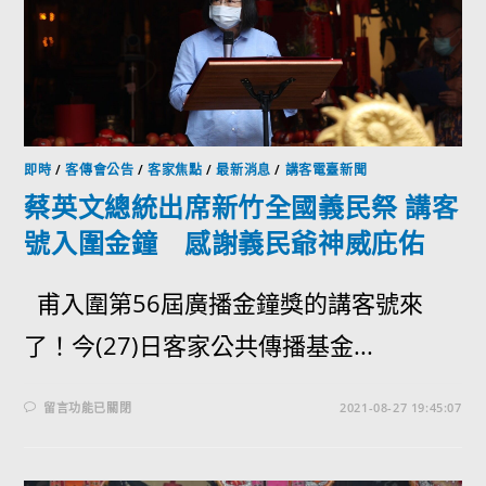
即時
/
客傳會公告
/
客家焦點
/
最新消息
/
講客電臺新聞
蔡英文總統出席新竹全國義民祭 講客
號入圍金鐘 感謝義民爺神威庇佑
甫入圍第56屆廣播金鐘獎的講客號來
了！今(27)日客家公共傳播基金...
留言功能已關閉
2021-08-27 19:45:07