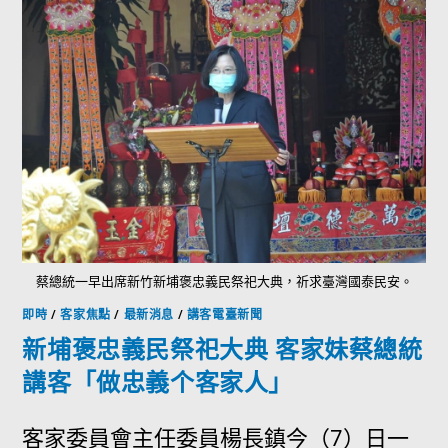
蔡總統一早出席新竹新埔褒忠義民祭祀大典，祈求臺灣國泰民安。
即時
/
客家焦點
/
最新消息
/
講客電臺新聞
新埔褒忠義民祭祀大典 客家妹蔡總統
講客「做忠義个客家人」
客家委員會主任委員楊長鎮今（7）日一