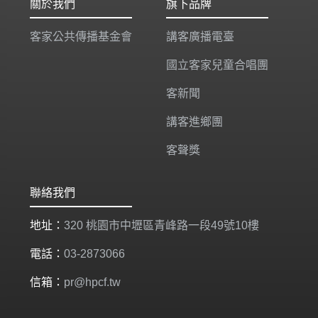
關於我們
旗下品牌
客家公共傳播基金會
講客廣播電臺
國立客家兒童合唱團
客新聞
講客進鄉團
客聲獎
聯絡我們
地址：
320 桃園市中壢區青峰路一段49號10樓
電話：
03-2873066
信箱：
pr@hpcf.tw