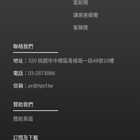
客新聞
講客進鄉團
客聲獎
聯絡我們
地址：
320 桃園市中壢區青峰路一段49號10樓
電話：
03-2873066
信箱：
pr@hpcf.tw
贊助我們
贊助頁面
訂閱及下載