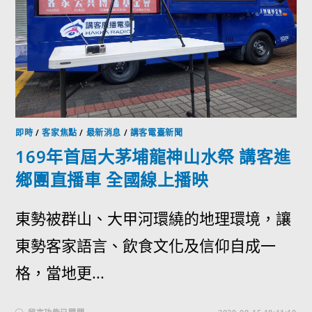
即時
/
客家焦點
/
最新消息
/
講客電臺新聞
169年首屆大茅埔龍神山水祭 講客進
鄉團直播車 全國線上播映
東勢被群山、大甲河環繞的地理環境，讓
東勢客家語言、飲食文化及信仰自成一
格，當地更...