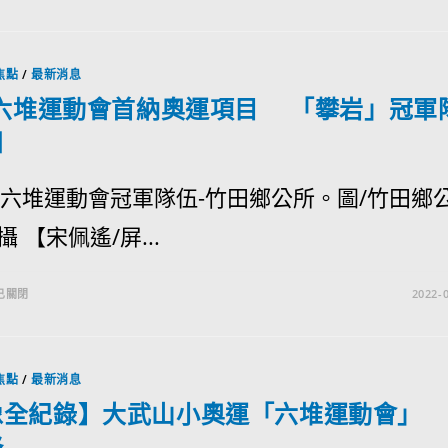
焦點
/
最新消息
2六堆運動會首納奧運項目 「攀岩」冠軍
田
屆六堆運動會冠軍隊伍-竹田鄉公所。圖/竹田鄉
 【宋佩遙/屏...
已關閉
2022-0
焦點
/
最新消息
像全紀錄】大武山小奧運「六堆運動會」 
鋒