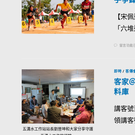
【宋佩
「六堆運
留言功能
即時
/
客傳
客家
料庫
講客號
領講客
五溝水工作站站長劉晉坤和大家分享守護