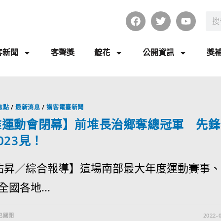
客新聞
客聲獎
靛花
公開資訊
獎
焦點
/
最新消息
/
講客電臺新聞
堆運動會閉幕】前堆長治鄉奪總冠軍 先鋒
023見！
昇／綜合報導】這場南部最大年度運動賽事、
國各地...
已關閉
2022-0