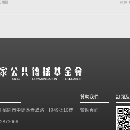
已關閉
2020-1
贊助我們
訂閱及
20 桃園市中壢區青峰路一段49號10樓
贊助頁面
-2873066