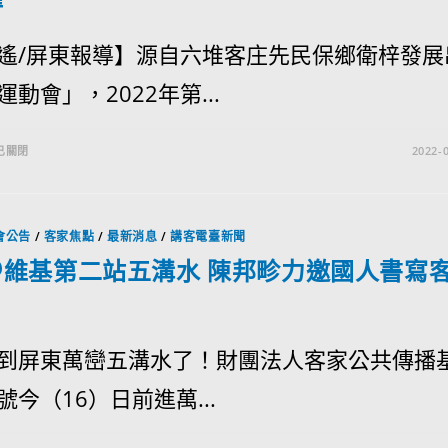
遙/屏東報導】源自六堆客庄先民保鄉衛梓發展
動會」，2022年第...
已關閉
2022-0
會公告
/
客家焦點
/
最新消息
/
講客電臺新聞
＠維基第二站五溝水 陳邦畛力邀國人書寫
到屏東萬巒五溝水了！財團法人客家公共傳播
號今（16）日前進萬...