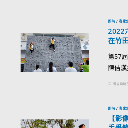
即時
/
客家
202
在竹
第57
陳佶漢攝
留言功能
即時
/
客家
【影
手爭