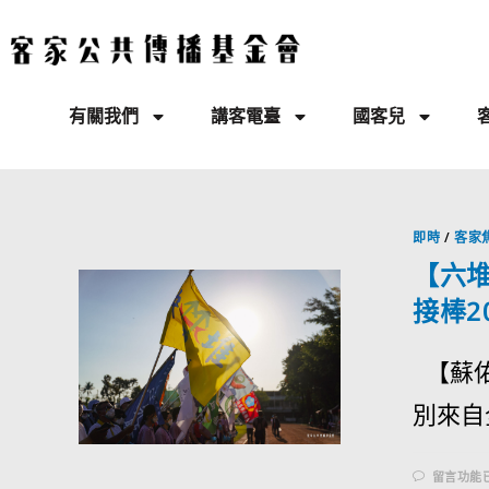
有關我們
講客電臺
國客兒
即時
/
客家
【六
接棒2
【蘇佑
別來自全
留言功能