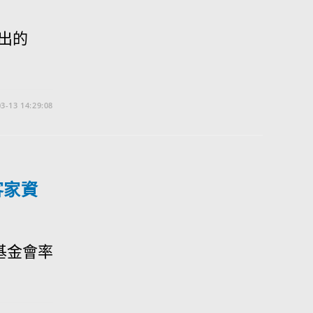
出的
3-13 14:29:08
客家資
基金會率