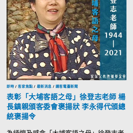
即時
/
客家焦點
/
最新消息
/
講客電臺新聞
表彰「大埔客語之母」徐登志老師 楊
長鎮親頒客委會褒揚狀 李永得代頒總
統褒揚令
為緬懷及感念「大埔客語之母」徐登志老