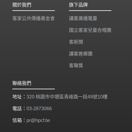
關於我們
旗下品牌
客家公共傳播基金會
講客廣播電臺
國立客家兒童合唱團
客新聞
講客進鄉團
客聲獎
聯絡我們
地址：
320 桃園市中壢區青峰路一段49號10樓
電話：
03-2873066
信箱：
pr@hpcf.tw