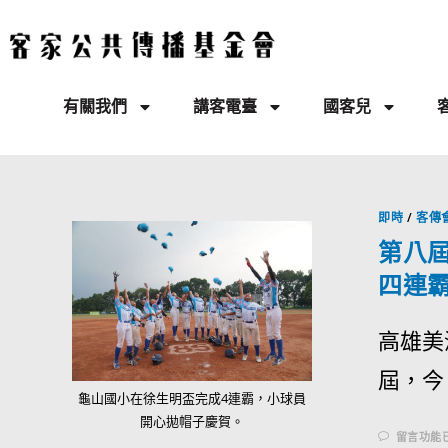
有關我們
講客電臺
國客兒
即時
/
客傳
第八
四連
高雄美
屆，今（
龜山國小在徐生明盃完成4連霸，小球員
開心拋帽子慶賀。
留言功能