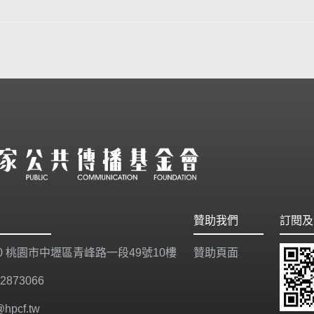
贊助我們
訂閱及
20 桃園市中壢區青峰路一段49號10樓
贊助頁面
-2873066
@hpcf.tw