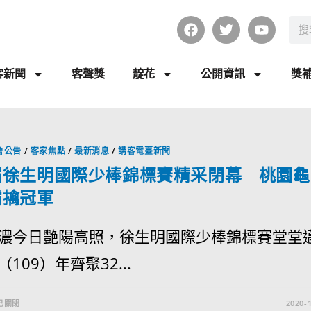
客新聞
客聲獎
靛花
公開資訊
獎
會公告
/
客家焦點
/
最新消息
/
講客電臺新聞
屆徐生明國際少棒錦標賽精采閉幕 桃園龜
霸擒冠軍
濃今日艷陽高照，徐生明國際少棒錦標賽堂堂
109）年齊聚32...
已關閉
2020-1