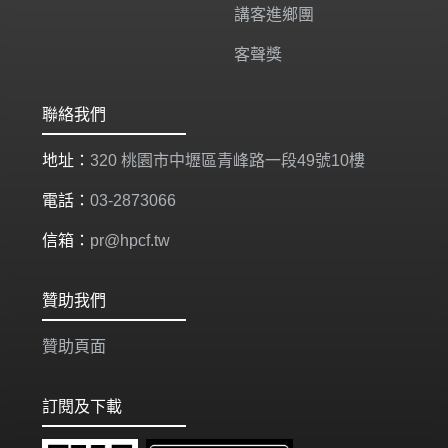
講客進鄉團
客聲獎
聯絡我們
地址：
320 桃園市中壢區青峰路一段49號10樓
電話：
03-2873066
信箱：
pr@hpcf.tw
贊助我們
贊助頁面
訂閱及下載