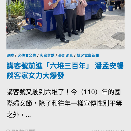
即時
/
客傳會公告
/
客家焦點
/
最新消息
/
講客電臺新聞
講客號前進「六堆三百年」 潘孟安暢
談客家女力大爆發
講客號又駛到六堆了！今（110）年的國
際婦女節，除了和往年一樣宣傳性別平等
之外，...