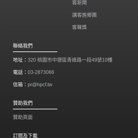
客新聞
講客進鄉團
客聲獎
聯絡我們
地址：
320 桃園市中壢區青峰路一段49號10樓
電話：
03-2873066
信箱：
pr@hpcf.tw
贊助我們
贊助頁面
訂閱及下載