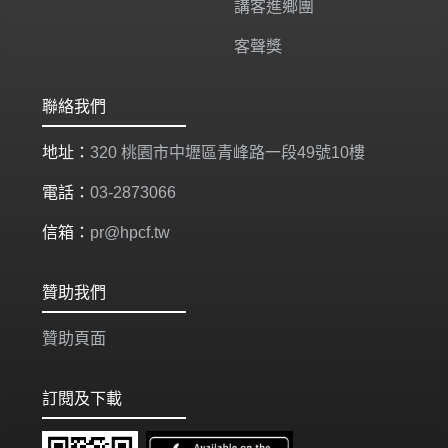
講客進鄉團
客聲獎
聯絡我們
地址：
320 桃園市中壢區青峰路一段49號10樓
電話：
03-2873066
信箱：
pr@hpcf.tw
贊助我們
贊助頁面
訂閱及下載