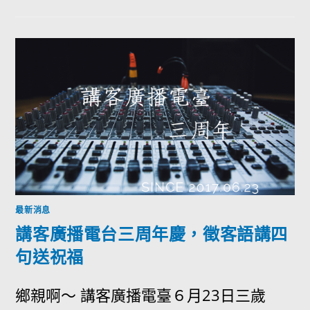
最新消息
講客廣播電台三周年慶，徵客語講四
句送祝福
鄉親啊～ 講客廣播電臺６月23日三歲