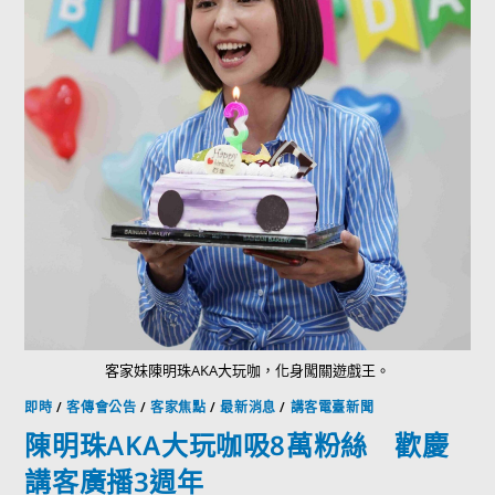
客家妹陳明珠AKA大玩咖，化身闖關遊戲王。
即時
/
客傳會公告
/
客家焦點
/
最新消息
/
講客電臺新聞
陳明珠AKA大玩咖吸8萬粉絲 歡慶
講客廣播3週年