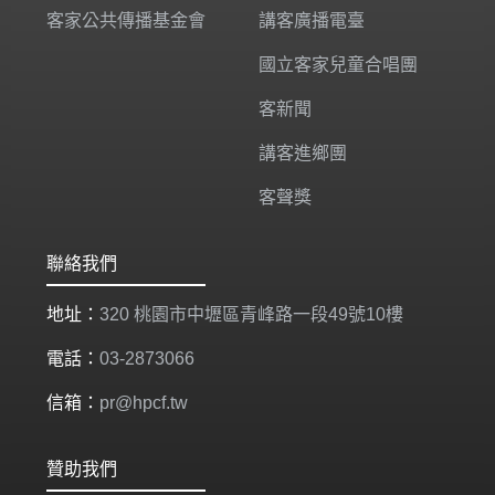
客家公共傳播基金會
講客廣播電臺
國立客家兒童合唱團
客新聞
講客進鄉團
客聲獎
聯絡我們
地址：
320 桃園市中壢區青峰路一段49號10樓
電話：
03-2873066
信箱：
pr@hpcf.tw
贊助我們