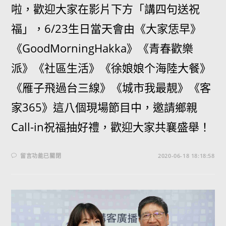
啦，歡迎大家在影片下方「講四句送祝
福」，6/23生日當天會由《大家恁早》
《GoodMorningHakka》《青春歡樂
派》《社區生活》《徐娘娘个海陸大餐》
《雁子飛過台三線》《城市我最靚》《客
家365》這八個現場節目中，邀請鄉親
Call-in祝福抽好禮，歡迎大家共襄盛舉！
留言功能已關閉
2020-06-18 18:18:58