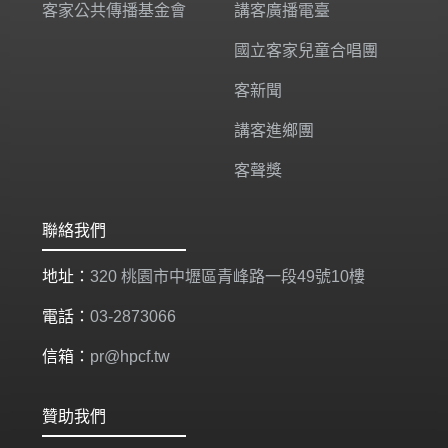
客家公共傳播基金會
講客廣播電臺
國立客家兒童合唱團
客新聞
講客進鄉團
客聲獎
聯絡我們
地址：
320 桃園市中壢區青峰路一段49號10樓
電話：
03-2873066
信箱：
pr@hpcf.tw
贊助我們