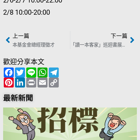
2/6-2/7 10:00-22:00
2/8 10:00-20:00
上一篇
下一篇
本基金會總經理徵才
「讀一本客家」巡迴書展到屏東萬巒五溝水、新竹北埔
歡迎分享本文
F
T
L
W
T
a
w
i
h
e
c
P
i
L
n
P
a
E
l
C
e
i
t
i
e
r
t
m
e
o
b
n
t
n
i
s
a
g
p
o
t
e
k
n
A
i
r
y
最新新聞
o
e
r
e
t
p
l
a
L
k
r
d
p
m
i
e
I
n
s
n
k
t