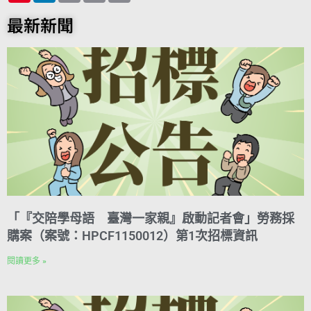
b
n
t
n
i
s
a
g
p
o
t
e
k
n
A
i
r
y
最新新聞
o
e
r
e
t
p
l
a
L
k
r
d
p
m
i
e
I
n
s
n
k
t
「『交陪學母語 臺灣一家親』啟動記者會」勞務採
購案（案號：HPCF1150012）第1次招標資訊
閱讀更多 »