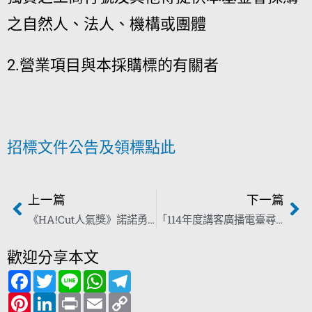
之自然人、法人、機構或團體
2.營業項目與本採購標的有關者
招標文件公告及領標點此
上一篇
下一篇
《HA!Cut人氣獎》諾諾勇奪人氣第一 3人分獲評審團獎
「114年度講客廣播電臺尋味時刻節目錄製暨影像拍攝」勞務採購案（案號：HPCF1130031）第1次招標資訊
歡迎分享本文
F
T
L
W
T
a
w
i
h
e
c
P
i
L
n
P
a
E
l
C
e
i
t
i
e
r
t
m
e
o