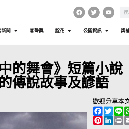
客新聞
客聲獎
靛花
公開資訊
獎
中的舞會》短篇小說
的傳說故事及諺語
歡迎分享本
F
T
L
a
w
i
c
P
i
L
n
P
e
i
t
i
e
r
b
n
t
n
i