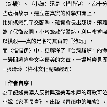
〈熱戰〉、〈小綠〉還是〈惜惜伊〉，都十
些虛構故事，建立在真實的科學知識上。
比如螞蟻到了交配季，確實會長出翅螃，飛
為了保衛家園，小蜜蜂散發體熱，利用蜜香
以撲殺──真的是名符其實的『熱戰』。
而〈惜惜伊〉中，更解釋了『台灣騷蟬』的
一邊閱讀這些文字優美的文章，一邊增廣見
—張玲玲（格林文化副總經理）
︱作者自序︱
為了記述美濃人反對興建美濃水庫的可歌可
小說《家園長青》。出版《雷雨中的舞會》