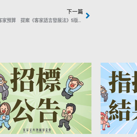
下一篇
立院審查客家預算 提案《客家語言發展法》5版本盼「盡快通過」