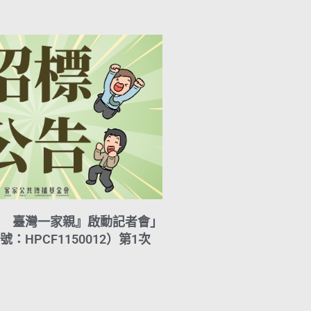
A
i
r
y
p
l
a
L
p
m
i
n
k
 臺灣一家親』啟動記者會」
：HPCF1150012）第1次