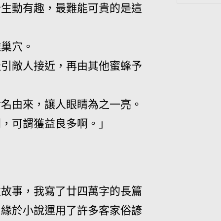
分生動有趣，最難能可貴的是這
離巢穴。
吸引敵人接近，再由其他蜜蜂予
命名由來，讓人眼睛為之一亮。
聞，可謂獲益良多啊。」
泣故事，我寫了廿四萬字的長篇
，緣於小說運用了許多客家俗諺