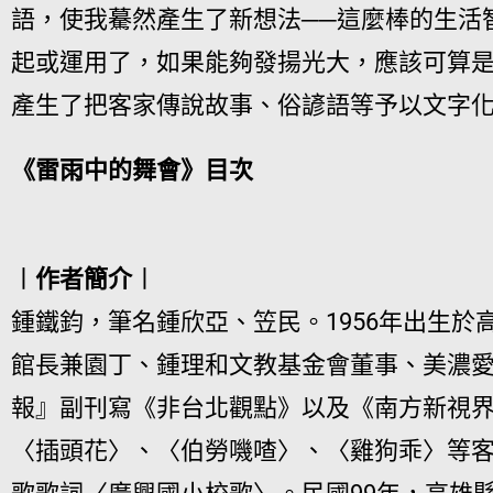
語，使我驀然產生了新想法──這麼棒的生活
起或運用了，如果能夠發揚光大，應該可算
產生了把客家傳說故事、俗諺語等予以文字
《雷雨中的舞會》目次
︱作者簡介︱
鍾鐵鈞，筆名鍾欣亞、笠民。1956年出生於
館長兼園丁、鍾理和文教基金會董事、美濃
報』副刊寫《非台北觀點》以及《南方新視
〈插頭花〉、〈伯勞嘰喳〉、〈雞狗乖〉等