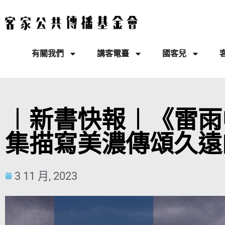
有關我們
講客電臺
國客兒
︱新書快報︱《雷雨
集描寫美濃傳頌久遠
3 11 月, 2023