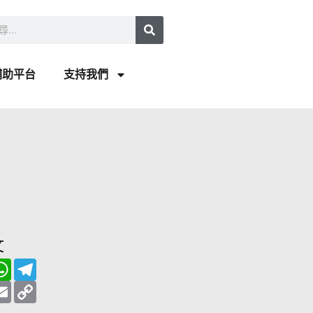
補助平台
支持我們
文
W
T
h
e
a
E
l
C
t
m
e
o
s
a
g
p