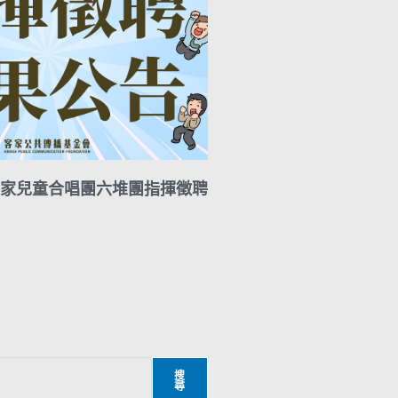
家兒童合唱團六堆團指揮徵聘
搜
尋