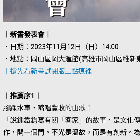
︱新書發表會︱
．日期：2023年11月12日（日）14:00
．地點：岡山區岡大滙館(高雄市岡山區維新東
︱搶先看新書試閱版__點這裡
︱推薦序1︱
腳踩水車，嘴唱豐收的山歌！
「說鍾鐵鈞寫有關「客家」的故事，是文化
作，開一個門。不光是溫故，而是有創新。