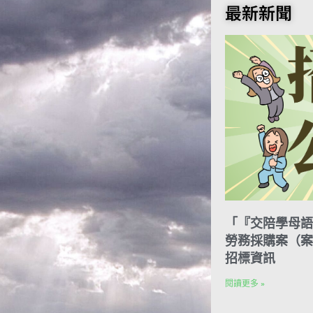
o
t
e
k
n
最新新聞
o
e
r
e
t
k
r
d
e
I
s
n
t
「『交陪學母語
勞務採購案（案號
招標資訊
閱讀更多 »