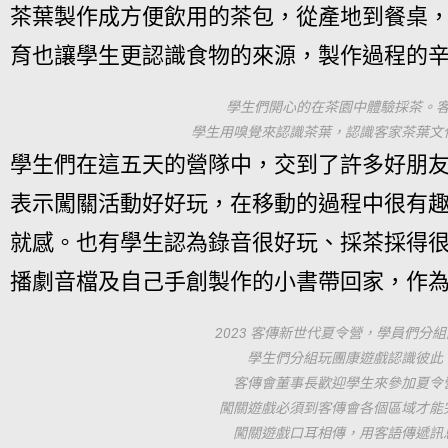
茶葉製作成方便飲用的茶包，從產地到餐桌
育也讓學生更認識食物的來源，製作過程的
學生們開心的在茶園中體驗採茶。
學生用嗅覺來認識茶葉，認識客家茶葉文
學生們在這五天的營隊中，交到了許多好朋
表示闖關活動好好玩，在移動的過程中很有
就感。也有學生認為錄音很好玩、採茶採得
播劇音檔及自己手創製作的小書帶回家，作
2023 客傳新世代夏令營，學員們分
學生們分組玩團康遊戲認識彼此
客傳會董事長歡迎學生來參加夏令
闖關遊戲必須到客傳會各個區域才能
闖關遊戲口耳相傳，用客語傳遞訊