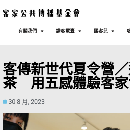
有關我們
講客電臺
國客兒
客傳新世代夏令營／
茶 用五感體驗客家
30 8 月, 2023