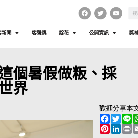
客新聞
客聲獎
靛花
公開資訊
獎
這個暑假做粄、採
世界
歡迎分享本
F
T
L
a
w
i
c
P
i
L
n
P
e
i
t
i
e
r
b
n
t
n
i