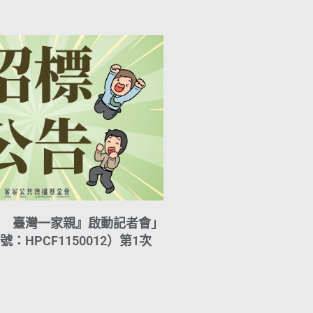
A
i
r
y
p
l
a
L
p
m
i
n
k
 臺灣一家親』啟動記者會」
：HPCF1150012）第1次