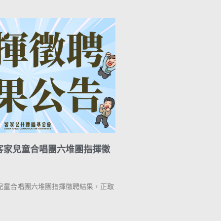
客家兒童合唱團六堆團指揮徵
兒童合唱團六堆團指揮徵聘結果，正取