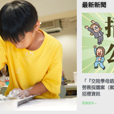
o
t
e
k
n
最新新聞
o
e
r
e
t
k
r
d
e
I
s
n
t
「『交陪學母語
勞務採購案（案號
招標資訊
閱讀更多 »