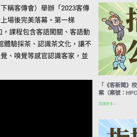
稱客傳會）舉辦「2023客傳
番上場後完美落幕。第一梯
參加，課程包含客語闖關、客語動
化館體驗採茶、認識茶文化，讓不
味覺、嗅覺等感官認識客家，並
「《客新聞》校
案（案號：HPC
閱讀更多 »