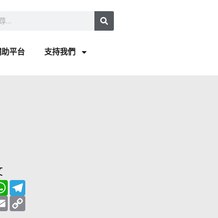
補助平台
支持我們
文
W
T
h
e
a
E
l
C
t
m
e
o
s
a
g
p