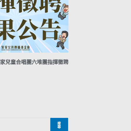
家兒童合唱團六堆團指揮徵聘
搜
尋