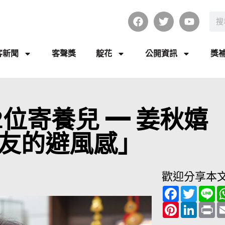
客新聞
客聲獎
靛花
公開資訊
獎
2位寄養兒 ━ 姜秋嬉
友的避風感」
歡迎分享本
F
T
L
a
w
i
c
P
i
L
n
P
e
i
t
i
e
r
b
n
t
n
i