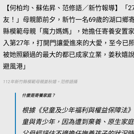
【何柏均、蘇佑昇、范修語／新竹報導】「2
友！」母親節前夕，新竹一名69歲的湖口鄉
縣模範母親「魔力媽媽」，她擔任寄養安置
入第27年，打開門讓愛進來的大愛，至今已照
被她照顧過的最大的都已成家立業，姜秋嬉
避風港」
112年新竹縣模範母親姜秋嬉。范修語攝
什麼是寄養家庭？
根據《兒童及少年福利與權益保障法》
童與青少年，因為遭到棄養、原生家庭
父母經評估不適擔任撫養孩子的狀況時