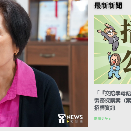
o
t
e
k
n
最新新聞
o
e
r
e
t
k
r
d
e
I
s
n
t
「『交陪學母語
勞務採購案（案號
招標資訊
閱讀更多 »