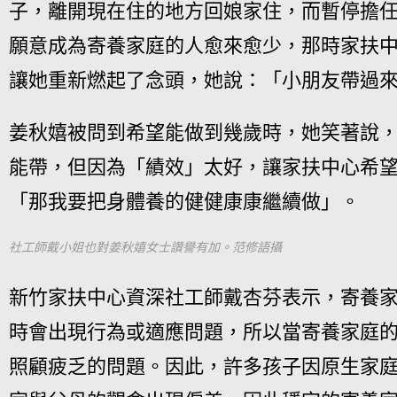
子，離開現在住的地方回娘家住，而暫停擔
願意成為寄養家庭的人愈來愈少，那時家扶
讓她重新燃起了念頭，她說：「
小朋友帶過
姜秋嬉被問到希望能做到幾歲時，她笑著說，
能帶，但因為「績效」太好，讓家扶中心希
「那我要把身體養的健健康康繼續做」。
社工師戴小姐也對姜秋嬉女士讚譽有加。范修語攝
新竹家扶中心資深社工師戴杏芬表示，寄養
時會出現行為或適應問題，所以當寄養家庭
照顧疲乏的問題。因此，許多孩子因原生家