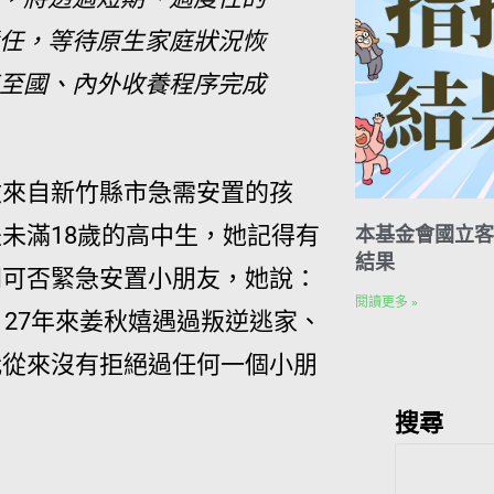
任，等待原生家庭狀況恢
至國、內外收養程序完成
收來自新竹縣市急需安置的孩
未滿18歲的高中生，她記得有
本基金會國立客
結果
問可否緊急安置
小朋友，她說：
閱讀更多 »
27年來姜秋嬉遇過叛逆逃家、
我從來沒有拒絕過任何一個小朋
搜尋