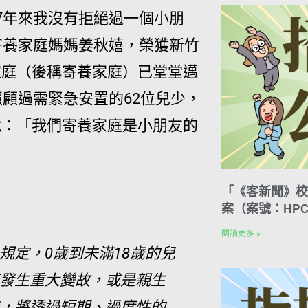
7年來我沒有拒絕過一個小朋
寄養家庭媽媽姜秋嬉，榮獲新竹
家庭（後稱寄養家庭）已堂堂邁
顧過需緊急安置的62位兒少，
說：
「我們寄養家庭是小朋友的
「《客新聞》校
案（案號：HPC
閱讀更多 »
規定，0歲到未滿18歲的兒
發生重大變故，或是親生
，將透過短期、過度性的