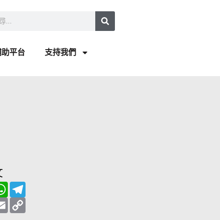
補助平台
支持我們
文
W
T
h
e
a
E
l
C
t
m
e
o
s
a
g
p