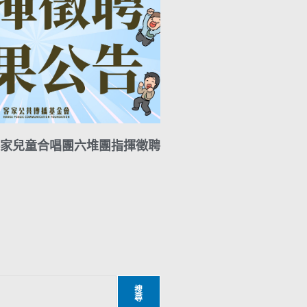
家兒童合唱團六堆團指揮徵聘
搜
尋