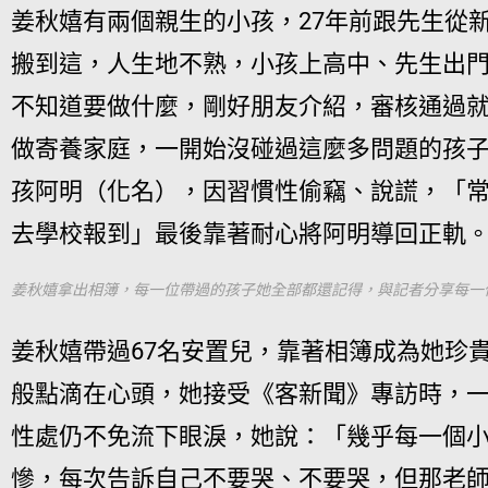
姜秋嬉有兩個親生的小孩，27年前跟先生從
搬到這，人生地不熟，小孩上高中、先生出
不知道要做什麼，剛好朋友介紹，審核通過
做寄養家庭，一開始沒碰過這麼多問題的孩
孩阿明（化名），因習慣性偷竊、說謊，「
去學校報到」最後靠著耐心將阿明導回正軌
姜秋嬉拿出相簿，每一位帶過的孩子她全部都還記得，與記者分享每一
姜秋嬉帶過67名安置兒，靠著相簿成為她珍
般點滴在心頭，
她接受《客新聞》專訪時，
性處仍不免流下眼淚，她說：「
幾乎每一個
慘，
每次告訴自己不要哭、不要哭，但
那老