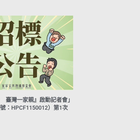
A
i
r
y
p
l
a
L
p
m
i
n
k
 臺灣一家親』啟動記者會」
：HPCF1150012）第1次