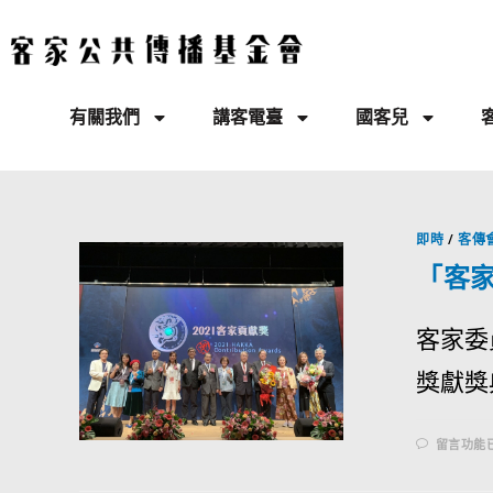
有關我們
講客電臺
國客兒
即時
/
客傳
「客
客家委
獎獻獎
留言功能