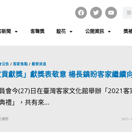
客新聞
客聲獎
靛花
公開資訊
獎
會公告
/
客家焦點
/
最新消息
家貢獻獎」獻獎表敬意 楊長鎮盼客家繼續
員會今(27)日在臺灣客家文化館舉辦「2021
典禮」，共有來...
已關閉
2021-1