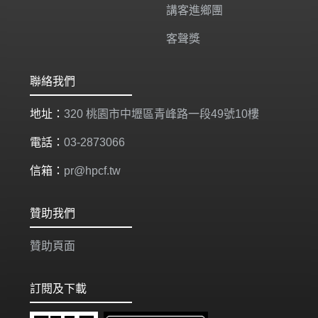
講客進鄉團
客聲獎
聯絡我們
地址：
320 桃園市中壢區青峰路一段49號10樓
電話：
03-2873066
信箱：
pr@hpcf.tw
贊助我們
贊助頁面
訂閱及下載