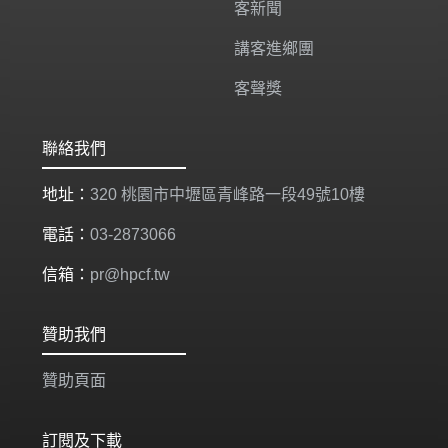
客新聞
講客進鄉團
客聲獎
聯絡我們
地址：
320 桃園市中壢區青峰路一段49號10樓
電話：
03-2873066
信箱：
pr@hpcf.tw
贊助我們
贊助頁面
訂閱及下載