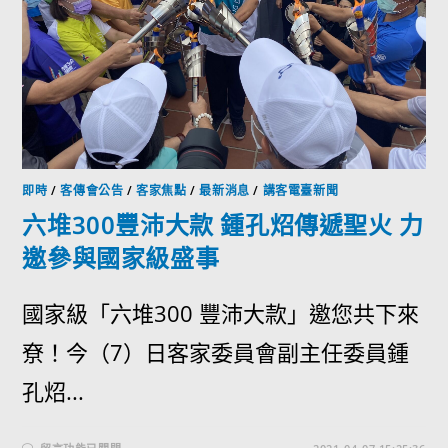
即時
/
客傳會公告
/
客家焦點
/
最新消息
/
講客電臺新聞
六堆300豐沛大款 鍾孔炤傳遞聖火 力
邀參與國家級盛事
國家級「六堆300 豐沛大款」邀您共下來
尞！今（7）日客家委員會副主任委員鍾
孔炤...