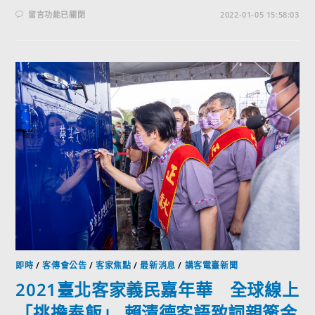
留言功能已關閉
2022-01-05 15:58:03
即時
/
客傳會公告
/
客家焦點
/
最新消息
/
講客電臺新聞
2021臺北客家義民嘉年華 全球線上
「挑擔奉飯」 賴清德客語致詞親簽金