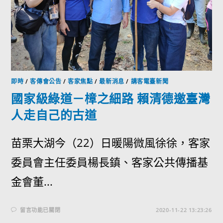
即時
/
客傳會公告
/
客家焦點
/
最新消息
/
講客電臺新聞
國家級綠道－樟之細路 賴清德邀臺灣
人走自己的古道
苗栗大湖今（22）日暖陽微風徐徐，客家
委員會主任委員楊長鎮、客家公共傳播基
金會董...
留言功能已關閉
2020-11-22 13:23:26