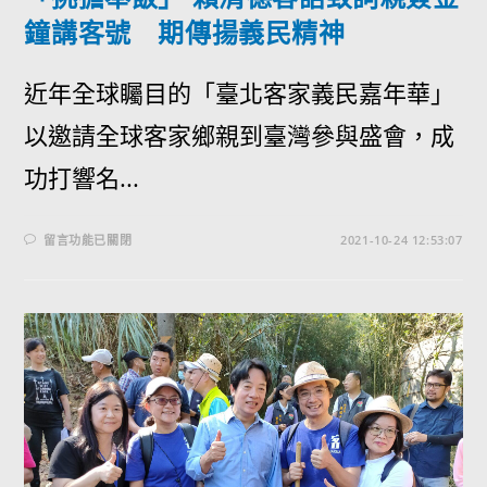
鐘講客號 期傳揚義民精神
近年全球矚目的「臺北客家義民嘉年華」
以邀請全球客家鄉親到臺灣參與盛會，成
功打響名...
留言功能已關閉
2021-10-24 12:53:07