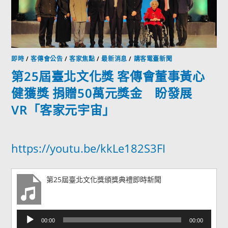
即時
/
客傳會公告
/
客家焦點
/
最新消息
/
講客電臺新聞
第25屆臺北文化獎 客傳會董事黃心
健獲獎 捐贈50萬元獎金 盼發展
VR「客家元宇宙」
https://youtu.be/kkLe182S3FI
第25屆臺北文化獎頒獎典禮即時新聞
音
00:00
00:00
訊