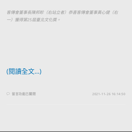
客傳會董事長陳邦畛（右站立者）恭喜客傳會董事黃心健（右
一）獲得第25屆臺北文化獎。
(閱讀全文…)
留言功能已關閉
2021-11-26 16:14:50