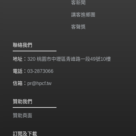
客新聞
講客進鄉團
客聲獎
聯絡我們
地址：
320 桃園市中壢區青峰路一段49號10樓
電話：
03-2873066
信箱：
pr@hpcf.tw
贊助我們
贊助頁面
訂閱及下載