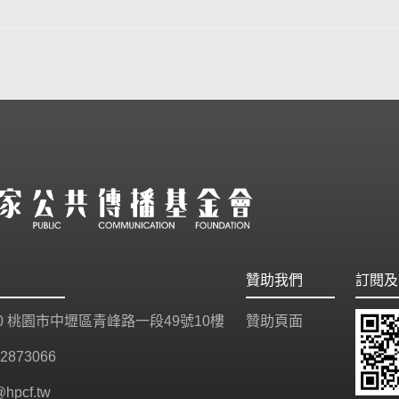
贊助我們
訂閱及
20 桃園市中壢區青峰路一段49號10樓
贊助頁面
-2873066
@hpcf.tw