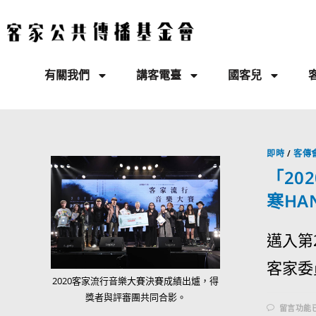
有關我們
講客電臺
國客兒
即時
/
客傳
「20
寒HA
邁入第
客家委
2020客家流行音樂大賽決賽成績出爐，得
獎者與評審團共同合影。
留言功能