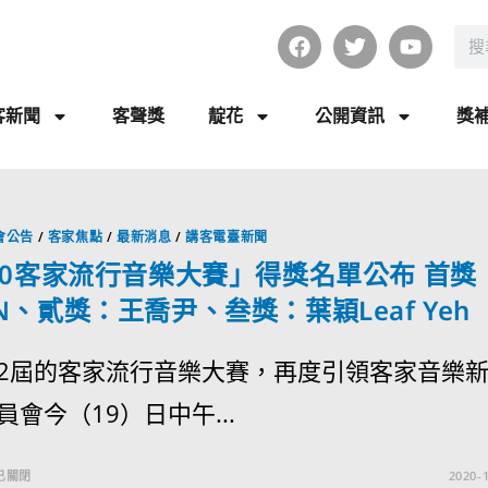
客新聞
客聲獎
靛花
公開資訊
獎
會公告
/
客家焦點
/
最新消息
/
講客電臺新聞
20客家流行音樂大賽」得獎名單公布 首獎
N、貳獎：王喬尹、叁獎：葉穎Leaf Yeh
2屆的客家流行音樂大賽，再度引領客家音樂
員會今（19）日中午...
已關閉
2020-1