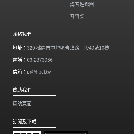
講客進鄉團
客聲獎
聯絡我們
地址：
320 桃園市中壢區青峰路一段49號10樓
電話：
03-2873066
信箱：
pr@hpcf.tw
贊助我們
贊助頁面
訂閱及下載