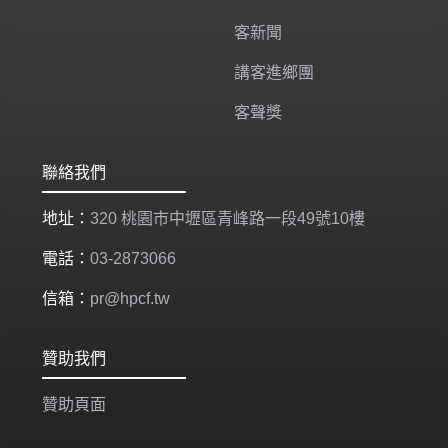
客新聞
講客進鄉團
客聲獎
聯絡我們
地址：
320 桃園市中壢區青峰路一段49號10樓
電話：
03-2873066
信箱：
pr@hpcf.tw
贊助我們
贊助頁面