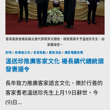
客家委員會楊長鎮主委代表蔡英文總統，頒發褒揚令予溫送珍先生，由
家屬接受。
即時
/
客傳會公告
/
客家焦點
/
最新消息
/
講客電臺新聞
溫送珍推廣客家文化 楊長鎮代總統頒
發褒揚令
長年致力推廣客家語言文化、樂於行善的
客家耆老溫送珍先生上月19日辭世，今
(9)日...