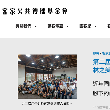
有關我們
講客電臺
國客兒
即時
/
客家
第二屆
林之
近年國
腳下的
第二屆榮譽步道師頒獎典禮大合照。
留言功能