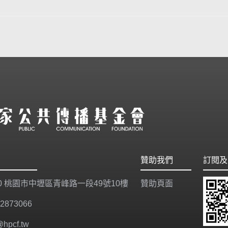
贊助我們
訂閱及
20 桃園市中壢區青峰路一段49號10樓
贊助頁面
-2873066
@hpcf.tw