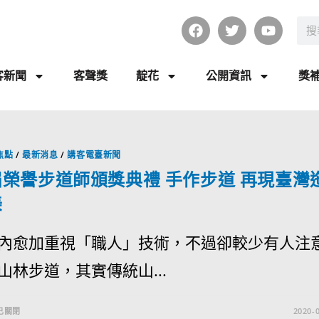
客新聞
客聲獎
靛花
公開資訊
獎
焦點
/
最新消息
/
講客電臺新聞
榮譽步道師頒獎典禮 手作步道 再現臺灣
美
內愈加重視「職人」技術，不過卻較少有人注
山林步道，其實傳統山...
已關閉
2020-0