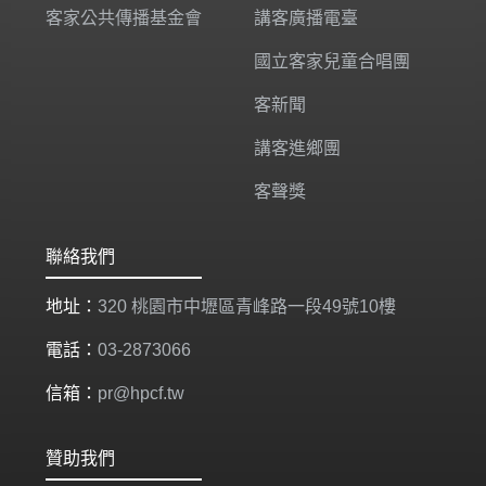
客家公共傳播基金會
講客廣播電臺
國立客家兒童合唱團
客新聞
講客進鄉團
客聲獎
聯絡我們
地址：
320 桃園市中壢區青峰路一段49號10樓
電話：
03-2873066
信箱：
pr@hpcf.tw
贊助我們