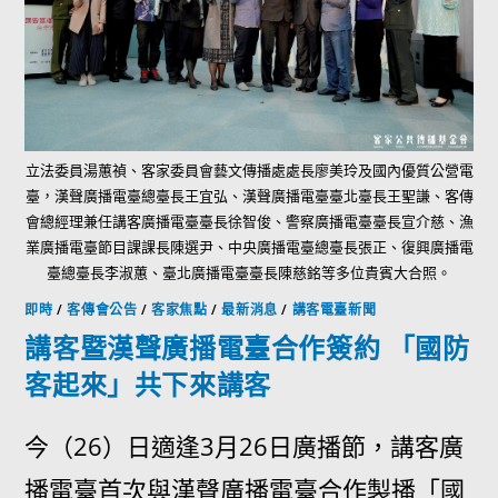
立法委員湯蕙禎、客家委員會藝文傳播處處長廖美玲及國內優質公營電
臺，漢聲廣播電臺總臺長王宜弘、漢聲廣播電臺臺北臺長王聖謙、客傳
會總經理兼任講客廣播電臺臺長徐智俊、警察廣播電臺臺長宣介慈、漁
業廣播電臺節目課課長陳選尹、中央廣播電臺總臺長張正、復興廣播電
臺總臺長李淑蕙、臺北廣播電臺臺長陳慈銘等多位貴賓大合照。
即時
/
客傳會公告
/
客家焦點
/
最新消息
/
講客電臺新聞
講客暨漢聲廣播電臺合作簽約 「國防
客起來」共下來講客
今（26）日適逢3月26日廣播節，講客廣
播電臺首次與漢聲廣播電臺合作製播「國