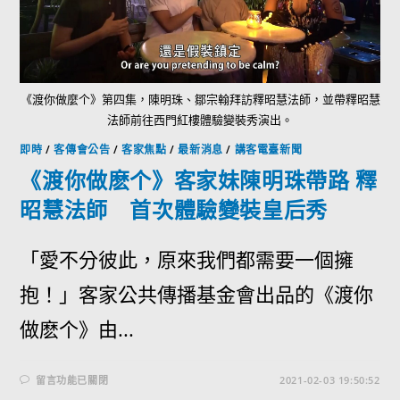
《渡你做麼个》第四集，陳明珠、鄒宗翰拜訪釋昭慧法師，並帶釋昭慧
法師前往西門紅樓體驗變裝秀演出。
即時
/
客傳會公告
/
客家焦點
/
最新消息
/
講客電臺新聞
《渡你做麽个》客家妹陳明珠帶路 釋
昭慧法師 首次體驗變裝皇后秀
「愛不分彼此，原來我們都需要一個擁
抱！」客家公共傳播基金會出品的《渡你
做麽个》由...
留言功能已關閉
2021-02-03 19:50:52