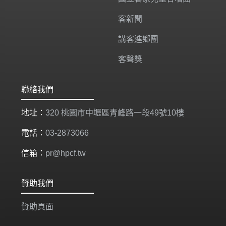
客新聞
講客進鄉團
客聲獎
聯絡我們
地址：
320 桃園市中壢區青峰路一段49號10樓
電話：
03-2873066
信箱：
pr@hpcf.tw
贊助我們
贊助頁面